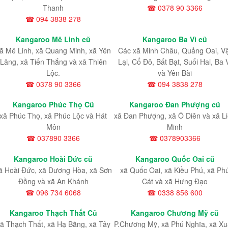
Thanh
☎ 0378 90 3366
☎ 094 3838 278
Kangaroo Mê Linh cũ
Kangaroo Ba Vì cũ
ã Mê Linh, xã Quang Minh, xã Yên
Các xã Minh Châu, Quảng Oai, V
Lãng, xã Tiến Thắng và xã Thiên
Lại, Cổ Đô, Bất Bạt, Suối Hai, Ba 
Lộc.
và Yên Bài
☎ 0378 90 3366
☎ 094 3838 278
Kangaroo Phúc Thọ Cũ
Kangaroo Đan Phượng cũ
xã Phúc Thọ, xã Phúc Lộc và Hát
xã Đan Phượng, xã Ô Diên và xã L
Môn
Minh
☎ 037890 3366
☎ 0378903366
Kangaroo Hoài Đức cũ
Kangaroo Quốc Oai cũ
ã Hoài Đức, xã Dương Hòa, xã Sơn
xã Quốc Oai, xã Kiều Phú, xã Ph
Đồng và xã An Khánh
Cát và xã Hưng Đạo
☎ 096 734 6068
☎ 0338 856 600
Kangaroo Thạch Thất Cũ
Kangaroo Chương Mỹ cũ
ã Thạch Thất, xã Hạ Bằng, xã Tây
P.Chương Mỹ, xã Phú Nghĩa, xã X