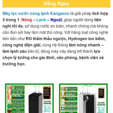
Hằng Ngày
Máy lọc nước nóng lạnh Kangaroo
là giải pháp
tích hợp
3 trong 1
:
Nóng
–
Lạnh
–
Nguội
, giúp người dùng
tiện
nghi tối đa
, sử dụng nước an toàn, nhanh chóng mà không
cần đun sôi hay làm mát thủ công. Với hàng loạt công nghệ
tiên tiến như
RO thẩm thấu ngược, Hydrogen ion kiềm,
công nghệ điện giải
, cùng hệ thống
làm nóng nhanh –
làm lạnh sâu
bền bỉ, dòng máy này đang trở thành
lựa
chọn lý tưởng cho gia đình, văn phòng, bệnh viện và
trường học.
-54%
-52%