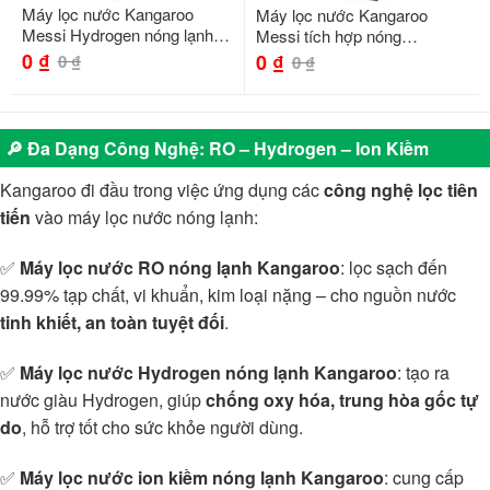
Máy lọc nước Kangaroo
Máy lọc nước Kangaroo
Messi Hydrogen nóng lạnh
Messi tích hợp nóng
KG10M26
KG10M23
0
₫
0
₫
0
₫
0
₫
🔎 Đa Dạng Công Nghệ: RO – Hydrogen – Ion Kiềm
Kangaroo đi đầu trong việc ứng dụng các
công nghệ lọc tiên
tiến
vào máy lọc nước nóng lạnh:
✅
Máy lọc nước RO nóng lạnh Kangaroo
: lọc sạch đến
99.99% tạp chất, vi khuẩn, kim loại nặng – cho nguồn nước
tinh khiết, an toàn tuyệt đối
.
✅
Máy lọc nước Hydrogen nóng lạnh Kangaroo
: tạo ra
nước giàu Hydrogen, giúp
chống oxy hóa, trung hòa gốc tự
do
, hỗ trợ tốt cho sức khỏe người dùng.
✅
Máy lọc nước ion kiềm nóng lạnh Kangaroo
: cung cấp