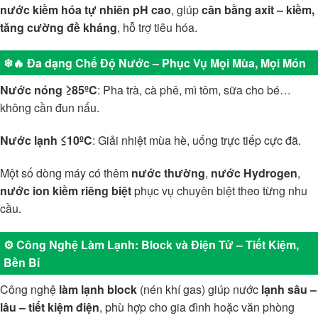
nước kiềm hóa tự nhiên pH cao
, giúp
cân bằng axit – kiềm,
tăng cường đề kháng
, hỗ trợ tiêu hóa.
❄🔥 Đa dạng Chế Độ Nước – Phục Vụ Mọi Mùa, Mọi Món
Nước nóng ≥85ºC
: Pha trà, cà phê, mì tôm, sữa cho bé…
không cần đun nấu.
Nước lạnh ≤10ºC
: Giải nhiệt mùa hè, uống trực tiếp cực đã.
Một số dòng máy có thêm
nước thường
,
nước Hydrogen
,
nước ion kiềm riêng biệt
phục vụ chuyên biệt theo từng nhu
cầu.
⚙️ Công Nghệ Làm Lạnh: Block và Điện Tử – Tiết Kiệm,
Bền Bỉ
Công nghệ
làm lạnh block
(nén khí gas) giúp nước
lạnh sâu –
lâu – tiết kiệm điện
, phù hợp cho gia đình hoặc văn phòng