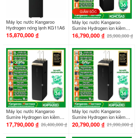
GIẢM SỐC
Máy lọc nước Kangaroo
Máy lọc nước Kangaroo
Hydrogen nóng lạnh KG11A6
Sumire Hydrogen ion kiềm
nóng lạnh KGHC13A3
15,870,000
₫
16,790,000
₫
25,900,000
₫
-33%
-5%
Máy lọc nước Kangaroo
Máy lọc nước Kangaroo
Sumire Hydrogen ion kiềm
Sumire Hydrogen ion kiềm
nóng lạnh KGRP11A202E3
nóng lạnh KGRP13A201E3
17,790,000
₫
20,790,000
₫
26,400,000
₫
21,990,000
₫