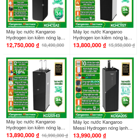
Máy lọc nước Kangaroo
Máy lọc nước Kangaroo
Hydrogen ion kiềm nóng lạnh
Hydrogen ion kiềm nóng lạnh
KGHC12A2
KGHC11S7
12,750,000
₫
13,800,000
₫
18,490,000
15,950,000
₫
-18%
Máy lọc nước Kangaroo
Máy lọc nước Kangaroo
Hydrogen ion kiềm nóng lạnh
Messi Hydrogen nóng lạnh
KG12S11-E3
KG10A20S
13,890,000
₫
13,990,000
₫
16,990,000
₫