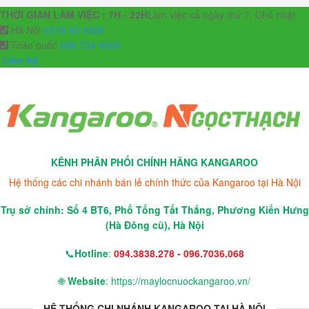
THỜI GIAN LÀM VIỆC : 7H - 22H
Làm việc cả ngày thứ 7, Chủ nhật
Hà Nội
0378 90 3366
Toàn quốc
096 734 6068
Liên hệ
KÊNH PHÂN PHỐI CHÍNH HÃNG KANGAROO
Hệ thống các chi nhánh bán lẻ chính thức của Kangaroo tại Hà Nội
Trụ sở chính: Số 4 BT6, Phố Tống Tất Thắng, Phương Kiến Hưng
(Hà Đông cũ), Hà Nội
📞
Hotline
:
094.3838.278 - 096.7036.068
🌐
Website
: https://maylocnuockangaroo.vn/
HỆ THỐNG CHI NHÁNH KANGAROO TẠI HÀ NỘI