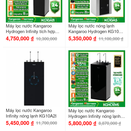
Máy lọc nước Kangaroo
Máy lọc nước nóng lạnh
Hydrogen Infinity tích hợp
Kangaroo Hydrogen KG10A5
nóng KG10A11
– 10 cấp lọc
4,750,000
₫
5,350,000
₫
10,300,000
11,100,000
₫
-53%
-35%
Máy lọc nước Kangaroo
Máy lọc nước Kangaroo
Infinity nóng lạnh KG10A2I
Hydrogen Infinity nóng lạnh
KGHC10V6
5,450,000
₫
5,800,000
₫
11,700,000
8,870,000
₫