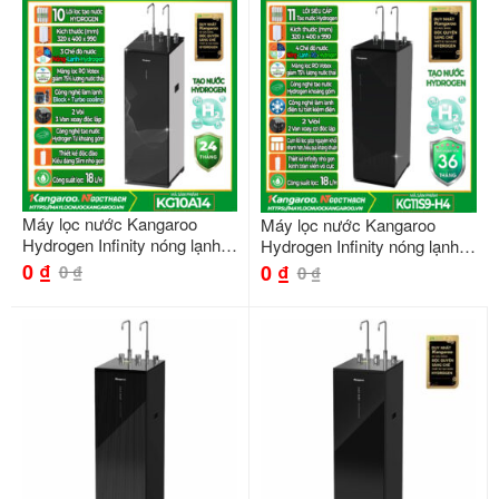
Máy lọc nước Kangaroo
Máy lọc nước Kangaroo
Hydrogen Infinity nóng lạnh
Hydrogen Infinity nóng lạnh
KG10A14
KG11S9-H4
0
₫
0
₫
0
₫
0
₫