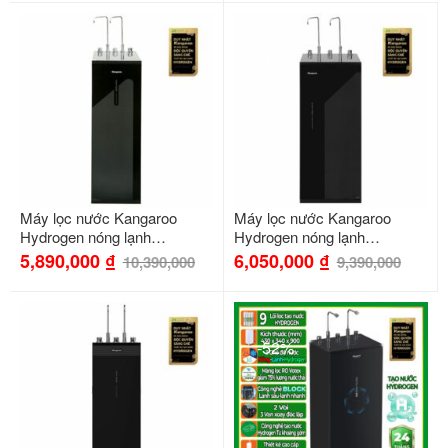
-43%
-36%
Máy lọc nước Kangaroo
Máy lọc nước Kangaroo
Hydrogen nóng lạnh
Hydrogen nóng lạnh
KG10A18
KG10A17
5,890,000
₫
6,050,000
₫
10,390,000
9,390,000
-43%
-52%