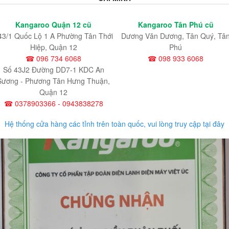
Kangaroo Quận 12 cũ
Kangaroo Tân Phú cũ
43/1 Quốc Lộ 1 A Phường Tân Thới
Dương Văn Dương, Tân Quý, Tâ
Hiệp, Quận 12
Phú
☎ 096 734 6068
☎ 098 933 6068
Số 43J2 Đường DD7-1 KDC An
Sương - Phương Tân Hưng Thuận,
Quận 12
☎ 0378903366 - 0943838278
Hệ thống cửa hàng các tỉnh trên toàn quốc, vui lòng truy cập tại đây