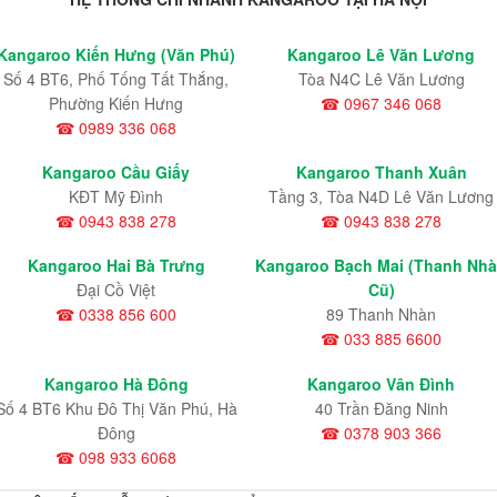
Kangaroo Kiến Hưng (Văn Phú)
Kangaroo Lê Văn Lương
Số 4 BT6, Phố Tống Tất Thắng,
Tòa N4C Lê Văn Lương
Phường Kiến Hưng
☎ 0967 346 068
☎ 0989 336 068
Kangaroo Cầu Giấy
Kangaroo Thanh Xuân
KĐT Mỹ Đình
Tầng 3, Tòa N4D Lê Văn Lương
☎ 0943 838 278
☎ 0943 838 278
Kangaroo Hai Bà Trưng
Kangaroo Bạch Mai (Thanh Nh
Đại Cồ Việt
Cũ)
☎ 0338 856 600
89 Thanh Nhàn
☎ 033 885 6600
Kangaroo Hà Đông
Kangaroo Vân Đình
Số 4 BT6 Khu Đô Thị Văn Phú, Hà
40 Trần Đăng Ninh
Đông
☎ 0378 903 366
☎ 098 933 6068