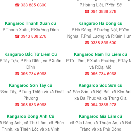
☎ 033 885 6600
P.Hoàng Liệt, P.Yên Sở
☎ 094 3838 278
Kangaroo Thanh Xuân cũ
Kangaroo Hà Đông cũ
P.Thanh Xuân, P.Khương Đình
P.Hà Đông, P.Dương Nội, P.Yên
☎ 0943 838 278
Nghĩa, P.Phú Lương và P.Kiến Hư
☎ 0338 856 600
Kangaroo Bắc Từ Liêm Cũ
Kangaroo Nam Từ Liêm cũ
P.Tây Tựu
, P.Phú Diễn
, và P.Xuân
P.Từ Liêm
, P.Xuân Phương
, P.Tây 
Đỉnh
và P.Đại Mỗ
☎ 096 734 6068
☎ 096 734 6068
Kangaroo Sơn Tây cũ
Kangaroo Sóc Sơn cũ
.Sơn Tây, P.Tùng Thiện và xã Đoài
xã Sóc Sơn, xã Nội Bài, xã Kim An
Phương
xã Đa Phúc và xã Trung Giã
☎ 098 933 6068
☎ 094 3838 278
Kangaroo Đông Anh Cũ
Kangaroo Gia Lâm cũ
ã Đông Anh, xã Thư Lâm, xã Phúc
xã Gia Lâm, xã Thuận An, xã Bá
Thịnh, xã Thiên Lộc và xã Vĩnh
Tràng và xã Phù Đổng