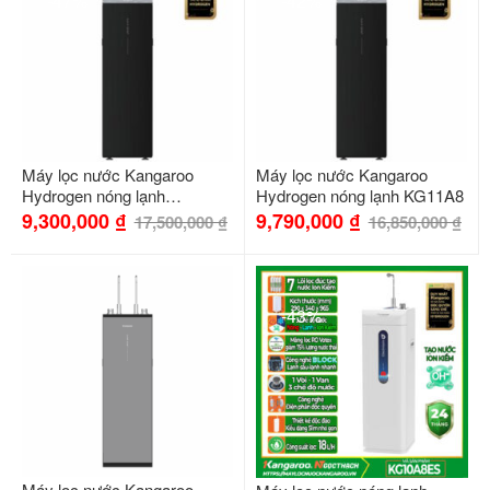
-47%
-42%
Máy lọc nước Kangaroo
Máy lọc nước Kangaroo
Hydrogen nóng lạnh
Hydrogen nóng lạnh KG11A8
KG11A18
9,300,000
₫
9,790,000
₫
17,500,000
₫
16,850,000
₫
-43%
Máy lọc nước Kangaroo