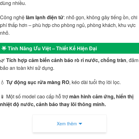
dùng nhiều.
Công nghệ
làm lạnh điện tử
: nhỏ gọn, không gây tiếng ồn, chi
phí thấp hơn – phù hợp cho phòng ngủ, phòng khách, khu vực
nhỏ.
🌟 Tính Năng Ưu Việt – Thiết Kế Hiện Đại
🌿
Tích hợp cảm biến cảnh báo rò rỉ nước, chống tràn
, đảm
bảo an toàn khi sử dụng.
💧
Tự động sục rửa màng RO
, kéo dài tuổi thọ lõi lọc.
📱 Một số model cao cấp hỗ trợ
màn hình cảm ứng, hiển thị
nhiệt độ nước, cảnh báo thay lõi thông minh.
Xem thêm