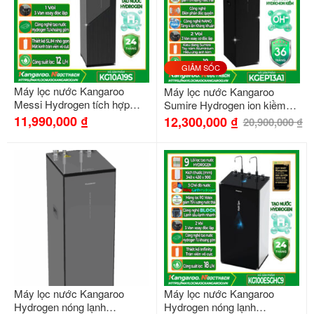
GIẢM SỐC
Máy lọc nước Kangaroo
Máy lọc nước Kangaroo
Messi Hydrogen tích hợp
Sumire Hydrogen ion kiềm
nóng KG10A19S
KGEP13A1
11,990,000
₫
12,300,000
₫
20,900,000
₫
Máy lọc nước Kangaroo
Máy lọc nước Kangaroo
Hydrogen nóng lạnh
Hydrogen nóng lạnh