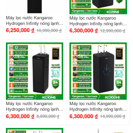
Máy lọc nước Kangaroo
Máy lọc nước Kangaroo
Hydrogen Infinity nóng lạnh
Hydrogen Infinity nóng lạnh
KG11A2
KG09N8
6,250,000
₫
6,300,000
₫
10,990,000
₫
12,990,000
₫
-29%
-58%
Máy lọc nước Kangaroo
Máy lọc nước Kangaroo
Hydrogen Infinity nóng lạnh
Hydrogen Infinity nóng lạnh
KG10N6
KG100HI
6,300,000
₫
6,300,000
₫
8,890,000
₫
14,990,000
₫