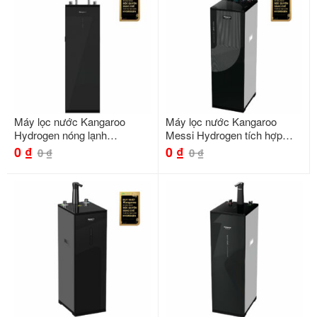
Máy lọc nước Kangaroo
Máy lọc nước Kangaroo
Hydrogen nóng lạnh
Messi Hydrogen tích hợp
KG12S2H4
nóng KG10M24
0
₫
0
₫
0
₫
0
₫