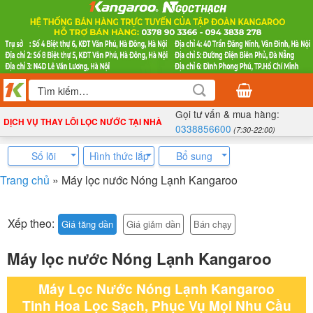
Bỏ
qua
nội
dung
Tìm
kiếm:
Gọi tư vấn & mua hàng:
DỊCH VỤ THAY LÕI LỌC NƯỚC TẠI NHÀ
0338856600
(7:30-22:00)
Số lõi
Hình thức lắp
Bổ sung
Trang chủ
»
Máy lọc nước Nóng Lạnh Kangaroo
Xếp theo:
Giá tăng dần
Giá giảm dần
Bán chạy
Máy lọc nước Nóng Lạnh Kangaroo
Máy Lọc Nước Nóng Lạnh Kangaroo
Tinh Hoa Lọc Sạch, Phục Vụ Mọi Nhu Cầu