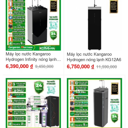
-32%
-42%
Máy lọc nước Kangaroo
Máy lọc nước Kangaroo
Hydrogen Infinity nóng lạnh
Hydrogen nóng lạnh KG12A6
KG11V6-H4
6,390,000
₫
6,750,000
₫
9,450,000
11,590,000
-42%
-45%