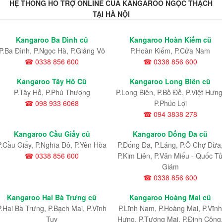
HỆ THỐNG HỖ TRỢ ONLINE CỦA KANGAROO NGỌC THẠCH
TẠI HÀ NỘI
Kangaroo Ba Đình cũ
Kangaroo Hoàn Kiếm cũ
P.Ba Đình, P.Ngọc Hà, P.Giảng Võ
P.Hoàn Kiếm, P.Cửa Nam
☎ 0338 856 600
☎ 0338 856 600
Kangaroo Tây Hồ Cũ
Kangaroo Long Biên cũ
P.Tây Hồ, P.Phú Thượng
P.Long Biên, P.Bồ Đề, P.Việt Hưng
☎ 098 933 6068
P.Phúc Lợi
☎ 094 3838 278
Kangaroo Cầu Giấy cũ
Kangaroo Đống Đa cũ
P.Cầu Giấy, P.Nghĩa Đô, P.Yên Hòa
P.Đống Đa, P.Láng, P.Ô Chợ Dừa
☎ 0338 856 600
P.Kim Liên, P.Văn Miếu - Quốc T
Giám
☎ 0338 856 600
Kangaroo Hai Bà Trưng cũ
Kangaroo Hoàng Mai cũ
P.Hai Bà Trưng, P.Bạch Mai, P.Vĩnh
P.Lĩnh Nam
, P.Hoàng Mai
, P.Vĩnh
Tuy
Hưng
, P.Tương Mai, P.Định Công