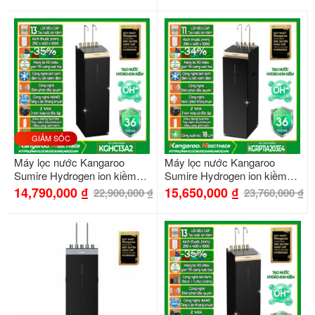
-35%
-34%
GIẢM SỐC
Máy lọc nước Kangaroo
Máy lọc nước Kangaroo
Sumire Hydrogen ion kiềm
Sumire Hydrogen ion kiềm
nóng lạnh KGHC13A2
nóng lạnh KGRP11A203E4
14,790,000
₫
15,650,000
₫
22,900,000
₫
23,760,000
₫
-35%