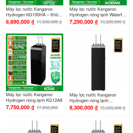
Máy lọc nước Kangaroo
Máy lọc nước Kangaroo
Hydrogen KG100HA – Không
Hydrogen nóng lạnh Waterfall
tủ – Nóng Lạnh (Hot – Cool)
KG10W8
6,890,000
₫
7,290,000
₫
11,830,000
₫
13,200,000
₫
-57%
-47%
Máy lọc nước Kangaroo
Máy lọc nước Kangaroo
Hydrogen nóng lạnh KG12A8
Hydrogen nóng lạnh
KG11A16
7,750,000
₫
8,300,000
₫
17,850,000
15,650,000
₫