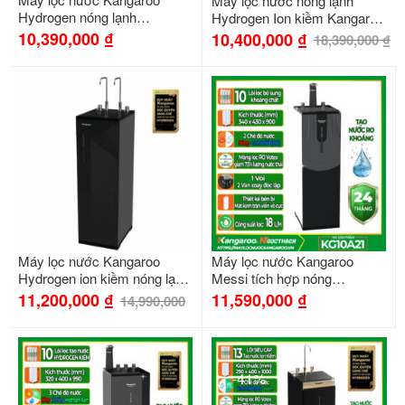
Máy lọc nước nóng lạnh
Hydrogen nóng lạnh
Hydrogen Ion kiềm Kangaroo
KG12S26H3
KG10A8ES
10,390,000
₫
10,400,000
₫
18,390,000
₫
-25%
Máy lọc nước Kangaroo
Máy lọc nước Kangaroo
Hydrogen ion kiềm nóng lạnh
Messi tích hợp nóng
KGHC11A4
KG10A21
11,200,000
₫
11,590,000
₫
14,990,000
-41%