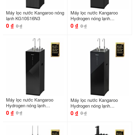
Máy lọc nước Kangaroo nóng
Máy lọc nước Kangaroo
lạnh KG10S16N3
Hydrogen nóng lạnh
KG10S18H3
0
₫
0
₫
0
₫
0
₫
Máy lọc nước Kangaroo
Máy lọc nước Kangaroo
Hydrogen nóng lạnh
Hydrogen nóng lạnh
KG12S19H3
KG12S3H3
0
₫
0
₫
0
₫
0
₫