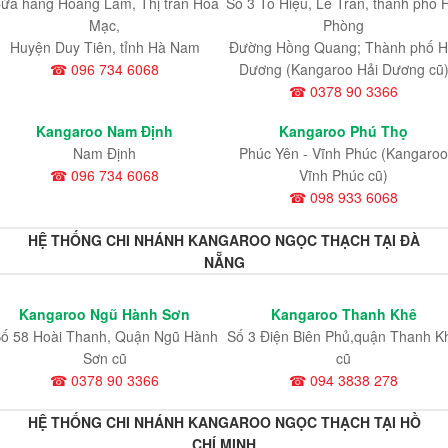
ửa hàng Hoàng Lâm, Thị trấn Hòa
Số 3 Tô Hiệu, Lê Trân, thành phố 
Mạc,
Phòng
Huyện Duy Tiên, tỉnh Hà Nam
Đường Hồng Quang; Thành phố H
☎ 096 734 6068
Dương (Kangaroo Hải Dương cũ
☎ 0378 90 3366
Kangaroo Nam Định
Kangaroo Phú Thọ
Nam Định
Phúc Yên - Vĩnh Phúc (Kangaroo
☎ 096 734 6068
Vĩnh Phúc cũ)
☎ 098 933 6068
HỆ THỐNG CHI NHÁNH KANGAROO NGỌC THẠCH TẠI ĐÀ
NẴNG
Kangaroo Ngũ Hành Sơn
Kangaroo Thanh Khê
ố 58 Hoài Thanh, Quận Ngũ Hành
Số 3 Điện Biên Phủ,quận Thanh K
Sơn cũ
cũ
☎ 0378 90 3366
☎ 094 3838 278
HỆ THỐNG CHI NHÁNH KANGAROO NGỌC THẠCH TẠI HỒ
CHÍ MINH