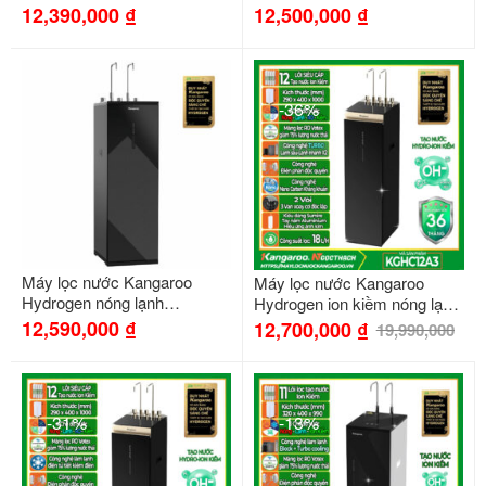
KG10S25H3
KG100ESGHC9
12,390,000
₫
12,500,000
₫
-36%
Máy lọc nước Kangaroo
Máy lọc nước Kangaroo
Hydrogen nóng lạnh
Hydrogen ion kiềm nóng lạnh
KG11S28H3
KGHC12A3
12,590,000
₫
12,700,000
₫
19,990,000
-31%
-13%