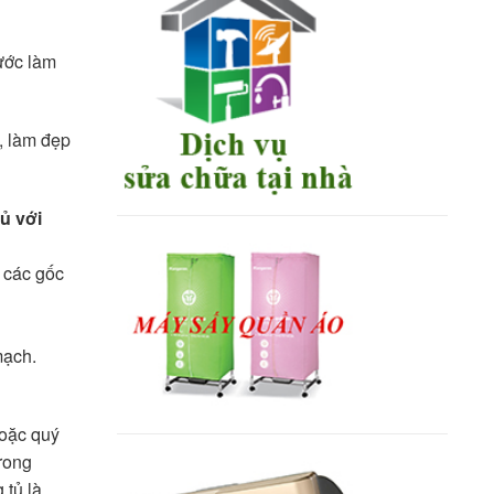
ước làm
ể, làm đẹp
ủ với
m các gốc
mạch.
Hoặc quý
trong
 tủ là