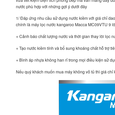
vừa tiết kiệm diện tích phòng bếp mà vẫn mang đầy đủ
nước phù hợp với những gợi ý dưới đây
1/ Đáp ứng nhu cầu sử dụng nước kiềm với giá chỉ dao
chính là máy lọc nước kangaroo Macca MC09VTU 9 lõi 
+ Cảnh báo chất lượng nước và thời gian thay lõi lọc n
+ Tạo nước kiềm tính và bổ sung khoáng chất hỗ trợ ti
+ Bình áp nhựa không han rỉ trong mọi điều kiện sử d
Nếu quý khách muốn mua máy không vỏ tủ thì giá chỉ k