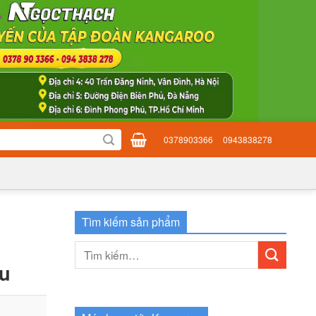
0378903366
0943838278
Tìm kiếm sản phẩm
Tìm
kiếm:
ệu