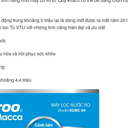
 tính năng như máy có vỏ tủ. Quý khách có thể dễ dàng chọn m
 động trong khoảng 5 triệu lại là dòng mới được ra mắt năm 201
lọc Tủ VTU với những tính năng hiện đại và ưu việt
uớc
êu hóa và hồi phục sức khỏe
ụng
hoảng 4,4 triệu