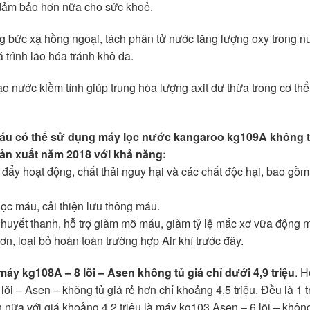
, đảm bảo hơn nữa cho sức khoẻ.
g bức xạ hồng ngoại, tách phân tử nước tăng lượng oxy trong n
trình lão hóa tránh khô da.
ạo nước kiềm tính giúp trung hòa lượng axit dư thừa trong cơ th
áu có thể sử dụng máy lọc nước kangaroo kg109A không t
ản xuất năm 2018 với khả năng:
 đẩy hoạt động, chất thải nguy hại và các chất độc hại, bao gồ
lọc máu, cải thiện lưu thông máu.
g huyết thanh, hỗ trợ giảm mỡ máu, giảm tỷ lệ mắc xơ vữa động 
ơn, loại bỏ hoàn toàn trường hợp Air khí trước đây.
y kg108A – 8 lõi – Asen không tủ giá chỉ dưới 4,9 triệu
. 
i – Asen – không tủ giá rẻ hơn chỉ khoảng 4,5 triệu. Đều là 1 
a với giá khoảng 4,2 triệu là máy kg103 Asen – 6 lõi – không