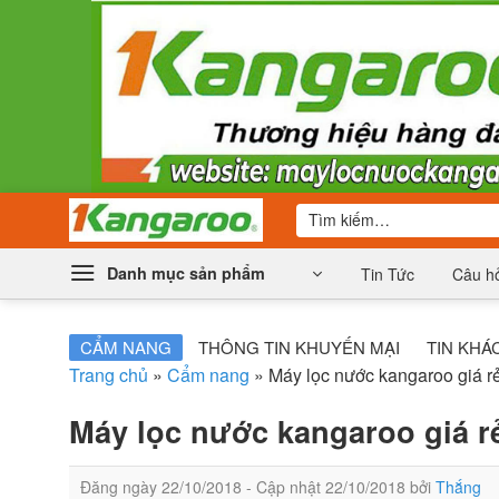
Bỏ
qua
nội
dung
Tìm
kiếm:
Danh mục sản phẩm
Tin Tức
Câu hỏ
CẨM NANG
THÔNG TIN KHUYẾN MẠI
TIN KHÁ
Trang chủ
»
Cẩm nang
»
Máy lọc nước kangaroo giá rẻ 
Máy lọc nước kangaroo giá rẻ 
Đăng ngày
22/10/2018
- Cập nhật
22/10/2018
bởi
Thắng