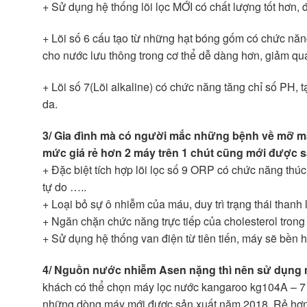
+ Sử dụng hệ thống lõi lọc MỚI có chất lượng tốt hơn
+ Lõi số 6 cấu tạo từ những hạt bóng gốm có chức năn
cho nước lưu thông trong cơ thể dễ dàng hơn, giảm quá 
+ Lõi số 7(Lõi alkaline) có chức năng tăng chỉ số PH, t
da.
3/ Gia đình mà có người mắc những bệnh về mỡ m
mức giá rẻ hơn 2 máy trên 1 chút cũng mới được s
+ Đặc biệt tích hợp lõi lọc số 9 ORP có chức năng thúc
tự do …..
+ Loại bỏ sự ô nhiễm của máu, duy trì trạng thái thanh 
+ Ngăn chặn chức năng trực tiếp của cholesterol tron
+ Sử dụng hệ thống van điện từ tiên tiến, máy sẽ bền h
4/ Nguồn nước nhiễm Asen nặng thì nên sử dụng má
khách có thể chọn máy lọc nước kangaroo kg104A – 7 lõ
những dòng máy mới được sản xuất năm 2018. Rẻ hơn nữ