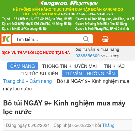
Bỏ
qua
nội
dung
Tìm
kiếm:
Gọi tư vấn & mua hàng:
DỊCH VỤ THAY LÕI LỌC NƯỚC TẠI NHÀ
0338856600
(7:30-22:00)
CẨM NANG
THÔNG TIN KHUYẾN MẠI
TIN KHÁC
TIN TỨC SỰ KIỆN
TƯ VẤN – HƯỚNG DẪN
Trang chủ
»
Cẩm nang
»
Bỏ túi NGAY 9+ Kinh nghiệm mua
máy lọc nước
Bỏ túi NGAY 9+ Kinh nghiệm mua máy
lọc nước
Đăng ngày
05/02/2024
- Cập nhật
05/02/2024
bởi
Thắng