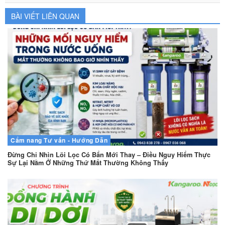
BÀI VIẾT LIÊN QUAN
Cẩm nang
Tư vấn - Hướng Dẫn
Đừng Chỉ Nhìn Lõi Lọc Có Bẩn Mới Thay – Điều Nguy Hiểm Thực
Sự Lại Nằm Ở Những Thứ Mắt Thường Không Thấy