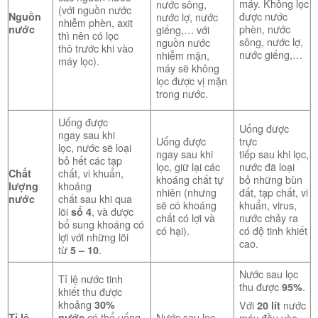
máy. Không lọc
nước sông,
(với nguồn nước
được nước
nước lợ, nước
Nguồn
nhiễm phèn, axit
phèn, nước
giếng,… với
nước
thì nên có lọc
sông, nước lợ,
nguồn nước
thô trước khi vào
nước giếng,…
nhiễm mặn,
máy lọc).
máy sẽ không
lọc được vị mặn
trong nước.
Uống được
Uống được
ngay sau khi
Uống được
trực
lọc, nước sẽ loại
ngay sau khi
tiếp sau khi lọc,
bỏ hết các tạp
lọc, giữ lại các
nước đã loại
chất, vi khuẩn,
Chất
khoáng chất tự
bỏ những bùn
khoáng
lượng
nhiên (nhưng
đất, tạp chất, vi
chất sau khi qua
nước
sẽ có khoáng
khuẩn, virus,
lõi
, và được
số 4
chất có lợi và
nước chảy ra
bổ sung khoáng có
có hại).
có độ tinh khiết
lợi với những lõi
cao.
từ
.
5 – 10
Nước sau lọc
Tỉ lệ nước tinh
thu được
.
95%
khiết thu được
khoảng
Với
nước
30%
20 lít
có thể uống
Nước sau lọc
máy đầu vào
Tỉ lệ
nước