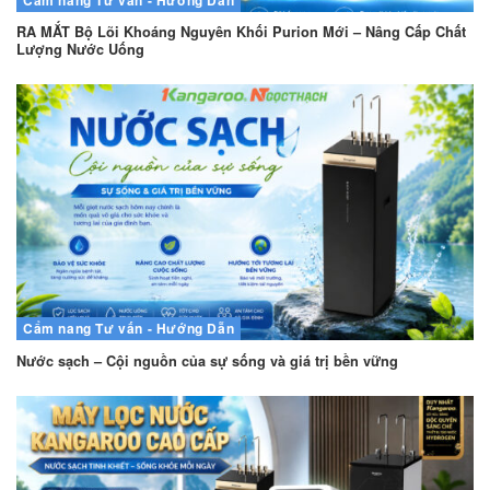
RA MẮT Bộ Lõi Khoáng Nguyên Khối Purion Mới – Nâng Cấp Chất
Lượng Nước Uống
Cẩm nang
Tư vấn - Hướng Dẫn
Nước sạch – Cội nguồn của sự sống và giá trị bền vững