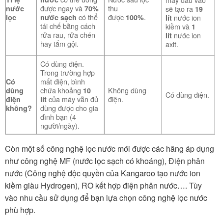
được ngay và
thu
sẽ tạo ra
nước
70%
19
có thể
được
.
nước ion
lọc
nước sạch
100%
lít
tái chế bằng cách
kiềm và
1
rửa rau, rửa chén
nước ion
lít
hay tắm gội.
axit.
Có dùng điện.
Trong trường hợp
mất điện, bình
Có
chứa khoảng
Không dùng
dùng
10
Có dùng điện.
của máy vẫn đủ
điện.
điện
lít
dùng được cho gia
không?
đình bạn (4
người/ngày).
Còn một số công nghệ lọc nước mới được các hãng áp dụng
như công nghệ MF (nước lọc sạch có khoáng), Điện phân
nước (Công nghệ độc quyền của Kangaroo tạo nước ion
kiềm giàu Hydrogen), RO kết hợp điện phân nước…. Tùy
vào nhu cầu sử dụng để bạn lựa chọn công nghệ lọc nước
phù hợp.