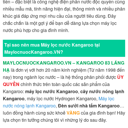
tiến – đặc biệt là công nghệ điện phân nước độc quyền cùng
nhiều mẫu mã, tính năng hiện đại, thông minh và nhiều phân
khúc giá đáp ứng mọi nhu cầu của người tiêu dùng. Đây
chắc chắn là một gợi ý để bạn dễ dàng lựa chọn máy lọc
nước phù hợp cho gia đình mình.
Tại sao nên mua Máy lọc nước Kangaroo tại
MaylocnuocKangaroo.VN?
MAYLOCNUOCKANGAROO.VN – KANGAROO 83 LÁNG
HẠ
là đơn vị với hơn 20 năm kinh nghiệm (Từ năm 1998 đến
nay) trong ngành lọc nước – là hệ thống phân phối được
ỦY
QUYỀN
chính thức trên toàn quốc các sản phẩm của
Kangaroo:
máy lọc nước Kangaroo
,
cây nước nóng lạnh
Kangaroo
, máy lọc nước Hydrogen Kangaroo,
Máy lọc
nước nóng lạnh Kangaroo
,
Đèn sưởi nhà tắm Kangaroo
…
luôn đồng hành cùng sức khoẻ
VÀNG
của gia đình bạn! Hãy
lựa chọn tin tưởng chúng tôi vì những lý do sau đây.