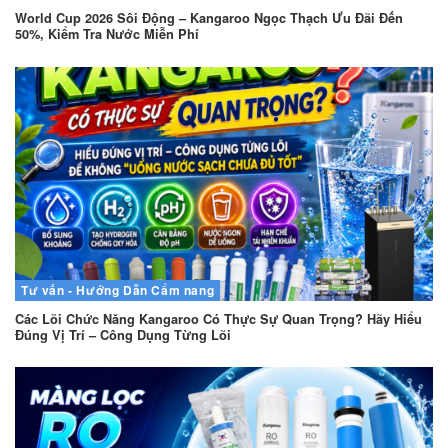
World Cup 2026 Sôi Động – Kangaroo Ngọc Thạch Ưu Đãi Đến
50%, Kiểm Tra Nước Miễn Phí
Tư vấn - Hướng Dẫn
Cẩm nang
Các Lõi Chức Năng Kangaroo Có Thực Sự Quan Trọng? Hãy Hiểu
Đúng Vị Trí – Công Dụng Từng Lõi