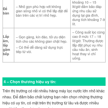
khoảng 10 – 15
– Nhỏ gọn phù hợp với không
lit/giờ đảm bảo đáp
Để
gian sống nhỏ vì có thể lắp đặt để
ứng nhu cầu sử
bàn
bàn trên các vị trí nhỏ hẹp.
dụng tại gia đình,
dung tích khoảng 7-9
lít.
– Công suất lọc cũng
cao ở mức 17 – 18
Lắp
– Gọn gàng, kín đáo, tối ưu diện
lít/giờ. Thường được
âm,
tích cho các không gian chật hẹp.
lắp đặt phục vụ nhu
lắp
– Có thể dễ dàng sử dụng trực
cầu nấu ăn, sinh
gầm
tiếp từ vòi.
hoạt thay vì chỉ
bếp
uống.
4 – Chọn thương hiệu uy tín:
Trên thị trường có rất nhiều hãng máy lọc nước lớn nhỏ khác
nhau. Để đảm bảo chất lượng bạn nên chọn những thương
hiệu có uy tín, có mặt trên thị trường từ lâu và được nhiều