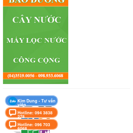
Kim Dung - Tư vấn
viên
Hotline: 094 3838
278
Hotline: 096 703
6068