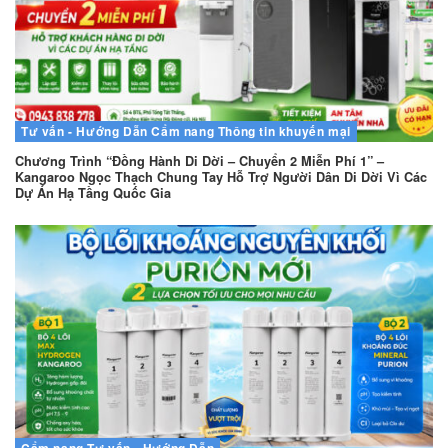
Tư vấn - Hướng Dẫn
Cẩm nang
Thông tin khuyến mại
Chương Trình “Đồng Hành Di Dời – Chuyển 2 Miễn Phí 1” –
Kangaroo Ngọc Thạch Chung Tay Hỗ Trợ Người Dân Di Dời Vì Các
Dự Án Hạ Tầng Quốc Gia
Cẩm nang
Tư vấn - Hướng Dẫn