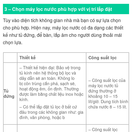
3 – Chọn máy lọc nước phù hợp với vị trí lắp đặt
Tùy vào diện tích không gian nhà mà bạn có sự lựa chọn
cho phù hợp. Hiện nay, máy lọc nước có đa dạng các thiết
kế như tủ đứng, để bàn, lắp âm cho người dùng thoải mái
chọn lựa.
Thiết kế
Công suất lọc
– Thiết kế hiện đại: Bảo vệ trong
tủ kính nên hệ thống bộ lọc và
dây dẫn sẽ an toàn. Không lo
– Công suất lọc của
bị côn trùng cắn phá, sạch sẽ,
máy lọc nước tủ
hoạt động êm, ổn định. Thường
đứng thường ở
Tủ
được làm bằng chất liệu inox hoặc
khoảng 10 – 15
đứng
kính.
lít/giờ. Dung tích bình
chứa nước 8 – 15 lít.
– Có thể lắp đặt tủ lọc ở bất cứ
đâu trong các không gian như: gia
đình, văn phòng, hoặc b
– Công suất lọc