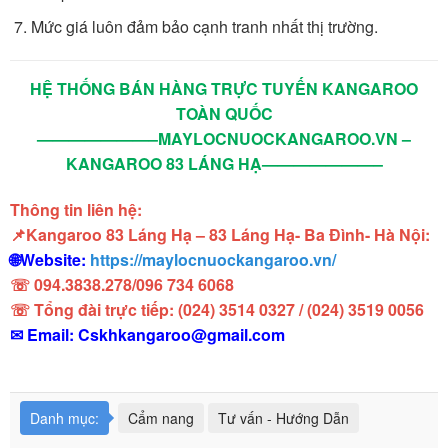
Mức giá luôn đảm bảo cạnh tranh nhất thị trường.
HỆ THỐNG BÁN HÀNG TRỰC TUYẾN KANGAROO
TOÀN QUỐC
———————–MAYLOCNUOCKANGAROO.VN –
KANGAROO 83 LÁNG HẠ———————–
Thông tin liên hệ:
📌Kangaroo 83 Láng Hạ – 83 Láng Hạ- Ba Đình- Hà Nội:
🌐Website:
https://maylocnuockangaroo.vn/
☏ 094.3838.278/096 734 6068
☏ Tổng đài trực tiếp: (024) 3514 0327 / (024) 3519 0056
✉ Email:
Cskhkangaroo@gmail.com
Danh mục:
Cẩm nang
Tư vấn - Hướng Dẫn