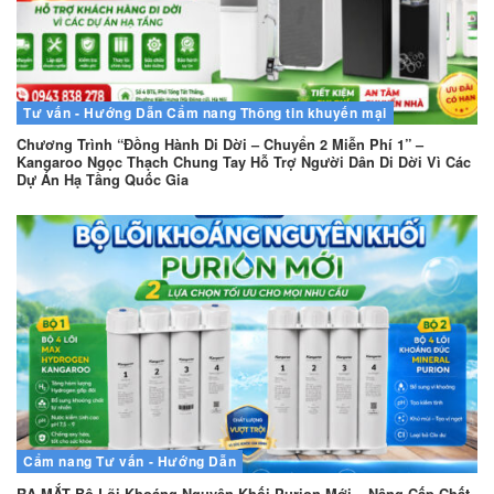
Tư vấn - Hướng Dẫn
Cẩm nang
Thông tin khuyến mại
Chương Trình “Đồng Hành Di Dời – Chuyển 2 Miễn Phí 1” –
Kangaroo Ngọc Thạch Chung Tay Hỗ Trợ Người Dân Di Dời Vì Các
Dự Án Hạ Tầng Quốc Gia
Cẩm nang
Tư vấn - Hướng Dẫn
RA MẮT Bộ Lõi Khoáng Nguyên Khối Purion Mới – Nâng Cấp Chất