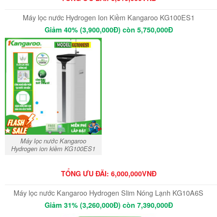
Máy lọc nước Hydrogen Ion Kiềm Kangaroo KG100ES1
Giảm 40% (3,900,000Đ) còn 5,750,000Đ
Máy lọc nước Kangaroo
Hydrogen ion kiềm KG100ES1
TỔNG ƯU ĐÃI: 6,000,000VNĐ
Máy lọc nước Kangaroo Hydrogen Slim Nóng Lạnh KG10A6S
Giảm 31% (3,260,000Đ) còn 7,390,000Đ