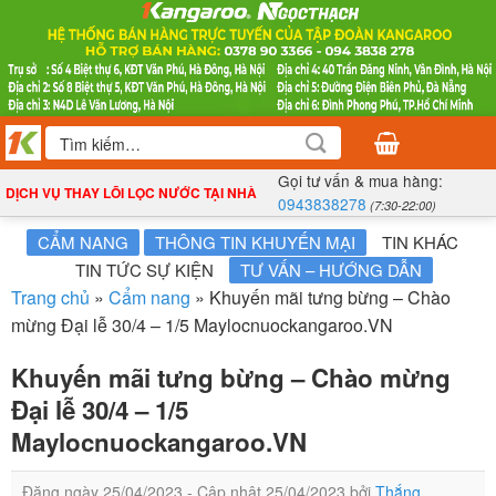
Bỏ
qua
nội
dung
Tìm
kiếm:
Gọi tư vấn & mua hàng:
DỊCH VỤ THAY LÕI LỌC NƯỚC TẠI NHÀ
0943838278
(7:30-22:00)
CẨM NANG
THÔNG TIN KHUYẾN MẠI
TIN KHÁC
TIN TỨC SỰ KIỆN
TƯ VẤN – HƯỚNG DẪN
Trang chủ
»
Cẩm nang
»
Khuyến mãi tưng bừng – Chào
mừng Đại lễ 30/4 – 1/5 Maylocnuockangaroo.VN
Khuyến mãi tưng bừng – Chào mừng
Đại lễ 30/4 – 1/5
Maylocnuockangaroo.VN
Đăng ngày
25/04/2023
- Cập nhật
25/04/2023
bởi
Thắng