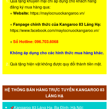
Quà tặng khuyến mại chỉ áp dụng cho khách hàng
đăng ký mua hàng qua:
+
Website:
https://maylocnuockangaroo.vn/
+
Fanpage chính thức của Kangaroo 83 Láng Hạ:
https://www.facebook.com/maylocnuockangaroo.vn/
+
Số Hotline: 096.703.6068
Không áp dụng cho các hình thức mua hàng khác.
Quà tặng hiện vật không được quy đổi thành tiền mặt.
HỆ THỐNG BÁN HÀNG TRỰC TUYẾN KANGAROO 83
LÁNG HẠ
Kangaroo 83 Láng Hạ- Ba Đình- Hà Nội: