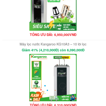
TỔNG ƯU ĐÃI: 6,950,000VNĐ
Máy lọc nước Kangaroo KG10A3 – 10 lõi lọc
Giảm 41% (4,210,000Đ) còn 6,090,000Đ
TỔNG ƯU ĐÃI: 6,310,000VNĐ