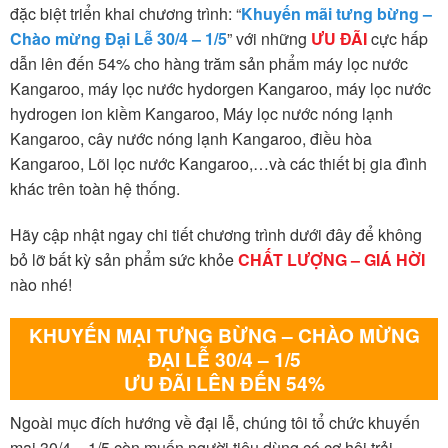
đặc biệt triển khai chương trình: “
Khuyến mãi tưng bừng –
Chào mừng Đại Lễ 30/4 – 1/5
” với những
ƯU ĐÃI
cực hấp
dẫn lên đến 54% cho hàng trăm sản phẩm máy lọc nước
Kangaroo, máy lọc nước hydorgen Kangaroo, máy lọc nước
hydrogen ion kiềm Kangaroo, Máy lọc nước nóng lạnh
Kangaroo, cây nước nóng lạnh Kangaroo, điều hòa
Kangaroo, Lõi lọc nước Kangaroo,…và các thiết bị gia đình
khác trên toàn hệ thống.
Hãy cập nhật ngay chi tiết chương trình dưới đây để không
bỏ lỡ bất kỳ sản phẩm sức khỏe
CHẤT LƯỢNG – GIÁ HỜI
nào nhé!
KHUYẾN MẠI TƯNG BỪNG – CHÀO MỪNG
ĐẠI LỄ 30/4 – 1/5
ƯU ĐÃI LÊN ĐẾN 54%
Ngoài mục đích hướng về đại lễ, chúng tôi tổ chức khuyến
mại 30/4 – 1/5 còn muốn người tiêu dùng có cơ hội trải