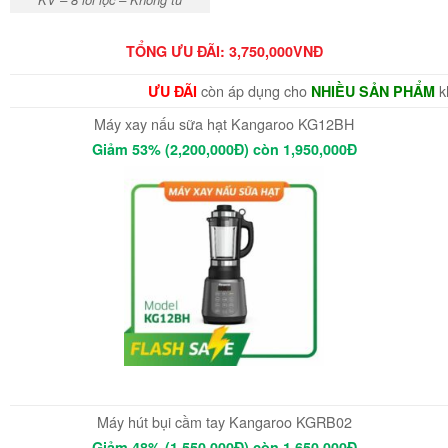
TỔNG ƯU ĐÃI: 3,750,000VNĐ
còn áp dụng cho
k
ƯU ĐÃI
NHIỀU SẢN PHẨM
Máy xay nấu sữa hạt Kangaroo KG12BH
Giảm 53% (2,200,000Đ) còn 1,950,000Đ
Máy hút bụi cầm tay Kangaroo KGRB02
Giảm 48% (1,550,000Đ) còn 1,650,000Đ