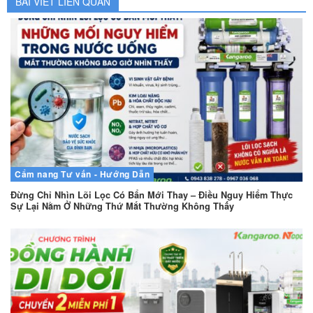
BÀI VIẾT LIÊN QUAN
Cẩm nang
Tư vấn - Hướng Dẫn
Đừng Chỉ Nhìn Lõi Lọc Có Bẩn Mới Thay – Điều Nguy Hiểm Thực
Sự Lại Nằm Ở Những Thứ Mắt Thường Không Thấy