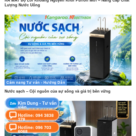
Lượng Nước Uống
Cẩm nang
Tư vấn - Hướng Dẫn
Nước sạch – Cội nguồn của sự sống và giá trị bền vững
Kim Dung - Tư vấn
viên
Hotline: 094 3838
278
Hotline: 096 703
6068