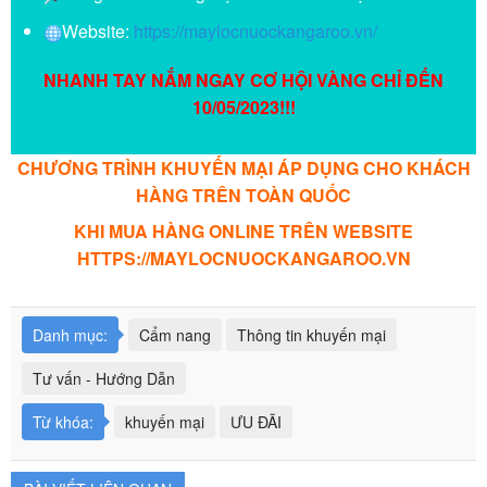
Website:
https://maylocnuockangaroo.vn/
NHANH TAY NẮM NGAY CƠ HỘI VÀNG CHỈ ĐẾN
10/05/2023!!!
CHƯƠNG TRÌNH KHUYẾN MẠI ÁP DỤNG CHO KHÁCH
HÀNG TRÊN TOÀN QUỐC
KHI MUA HÀNG ONLINE TRÊN WEBSITE
HTTPS://MAYLOCNUOCKANGAROO.VN
Danh mục:
Cẩm nang
Thông tin khuyến mại
Tư vấn - Hướng Dẫn
Từ khóa:
khuyến mại
ƯU ĐÃI