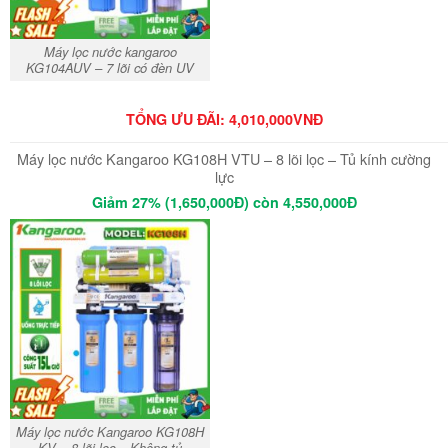
Máy lọc nước kangaroo
KG104AUV – 7 lõi có đèn UV
TỔNG ƯU ĐÃI: 4,010,000VNĐ
Máy lọc nước Kangaroo KG108H VTU – 8 lõi lọc – Tủ kính cường
lực
Giảm 27% (1,650,000Đ) còn 4,550,000Đ
Máy lọc nước Kangaroo KG108H
KV – 8 lõi lọc – Không tủ