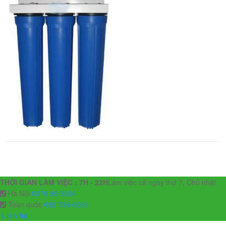
THỜI GIAN LÀM VIỆC : 7H - 22H
Làm việc cả ngày thứ 7, Chủ nhật
Hà Nội
0378 90 3366
Toàn quốc
096 734 6068
Liên hệ