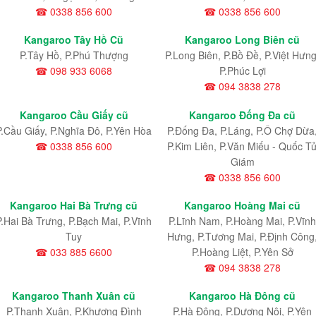
☎ 0338 856 600
☎ 0338 856 600
Kangaroo Tây Hồ Cũ
Kangaroo Long Biên cũ
P.Tây Hồ, P.Phú Thượng
P.Long Biên, P.Bồ Đề, P.Việt Hưng
☎ 098 933 6068
P.Phúc Lợi
☎ 094 3838 278
Kangaroo Cầu Giấy cũ
Kangaroo Đống Đa cũ
P.Cầu Giấy, P.Nghĩa Đô, P.Yên Hòa
P.Đống Đa, P.Láng, P.Ô Chợ Dừa
☎ 0338 856 600
P.Kim Liên, P.Văn Miếu - Quốc T
Giám
☎ 0338 856 600
Kangaroo Hai Bà Trưng cũ
Kangaroo Hoàng Mai cũ
P.Hai Bà Trưng, P.Bạch Mai, P.Vĩnh
P.Lĩnh Nam
, P.Hoàng Mai
, P.Vĩnh
Tuy
Hưng
, P.Tương Mai, P.Định Công
☎ 033 885 6600
P.Hoàng Liệt, P.Yên Sở
☎ 094 3838 278
Kangaroo Thanh Xuân cũ
Kangaroo Hà Đông cũ
P.Thanh Xuân, P.Khương Đình
P.Hà Đông, P.Dương Nội, P.Yên