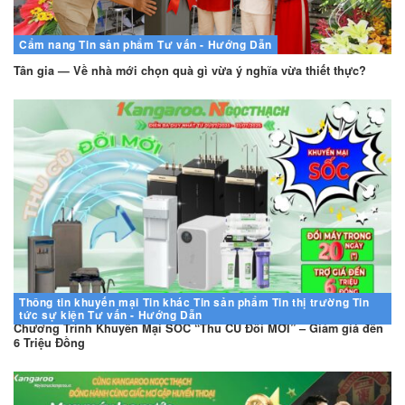
Cẩm nang
Tin sản phẩm
Tư vấn - Hướng Dẫn
Tân gia — Về nhà mới chọn quà gì vừa ý nghĩa vừa thiết thực?
Thông tin khuyến mại
Tin khác
Tin sản phẩm
Tin thị trường
Tin
tức sự kiện
Tư vấn - Hướng Dẫn
Chương Trình Khuyến Mại SỐC “Thu CŨ Đổi MỚI” – Giảm giá đến
6 Triệu Đồng