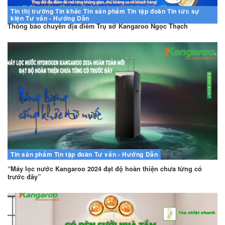
Tin thị trường
Tin khác
Tin sản phẩm
Tin tập đoàn
Tin tức sự
kiện
Tư vấn - Hướng Dẫn
Thông báo chuyển địa điểm Trụ sở Kangaroo Ngọc Thạch
Tin sản phẩm
Tin tập đoàn
Tư vấn - Hướng Dẫn
“Máy lọc nước Kangaroo 2024 đạt độ hoàn thiện chưa từng có
trước đây”