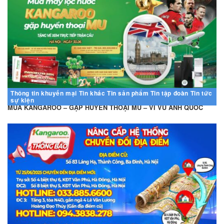
Thông tin khuyến mại
Tin khác
Tin sản phẩm
Tin tập đoàn
Tin tức
sự kiện
MUA KANGAROO – GẶP HUYỀN THOẠI MU – VI VU ANH QUỐC