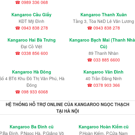
☎ 0989 336 068
Kangaroo Cầu Giấy
Kangaroo Thanh Xuân
KĐT Mỹ Đình
Tầng 3, Tòa N4D Lê Văn Lương
☎ 0943 838 278
☎ 0943 838 278
Kangaroo Hai Bà Trưng
Kangaroo Bạch Mai (Thanh Nh
Đại Cồ Việt
Cũ)
☎ 0338 856 600
89 Thanh Nhàn
☎ 033 885 6600
Kangaroo Hà Đông
Kangaroo Vân Đình
Số 4 BT6 Khu Đô Thị Văn Phú, Hà
40 Trần Đăng Ninh
Đông
☎ 0378 903 366
☎ 098 933 6068
HỆ THỐNG HỖ TRỢ ONLINE CỦA KANGAROO NGỌC THẠCH
TẠI HÀ NỘI
Kangaroo Ba Đình cũ
Kangaroo Hoàn Kiếm cũ
P.Ba Đình, P.Ngọc Hà, P.Giảng Võ
P.Hoàn Kiếm, P.Cửa Nam