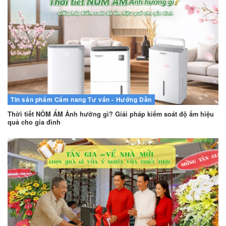
Tin sản phẩm
Cẩm nang
Tư vấn - Hướng Dẫn
Thời tiết NỒM ẨM Ảnh hưởng gì? Giải pháp kiểm soát độ ẩm hiệu
quả cho gia đình