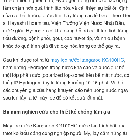
Theo nhiều nghiên cứu, Hydrogen trong nước có tác dụng
làm chậm hơn quá trình lão hóa và cải thiện sự bất ổn định
của cơ thể thường được tìm thấy trong các tế bào. Theo Tiến
sĩ Hayashi Hidemitsu, Viện Trưởng Viện Nước Nhật Bản,
nước giàu Hydrogen có khả năng hỗ trợ cải thiện tình trạng
tiểu đường, bệnh phổi, gout, cao huyết áp, và nhiều bệnh
khác do quá trình già đi và oxy hóa trong cơ thể gây ra.
Sau khi được rót ra từ
máy lọc nước kangaroo KG100HC
,
hàm lượng Hydrogen trong nước khá cao và được giữ bởi
một lớp phân cực (polarized top-zone) trên bề mặt nước, có
thể giữ Hydrogen duy trì trong khoảng 10-15 phút. Vì thế,
các chuyên gia của hãng khuyến cáo nên uống nước ngay
sau khi lấy ra từ máy lọc để có kết quả tốt nhất.
Ba năm nghiên cứu cho thiết kế chống làm giả
Máy lọc nước Kangaroo KG100HC được tạo hình bởi nhà
thiết kế kiểu dáng công nghiệp người Mỹ, lấy cảm hứng từ