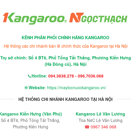
KÊNH PHÂN PHỐI CHÍNH HÃNG KANGAROO
Hệ thống các chi nhánh bán lẻ chính thức của Kangaroo tại Hà Nội
Trụ sở chính: Số 4 BT6, Phố Tống Tất Thắng, Phương Kiến Hưng
(Hà Đông cũ), Hà Nội
📞
Hotline
:
094.3838.278 - 096.7036.068
🌐
Website
: https://maylocnuockangaroo.vn/
HỆ THỐNG CHI NHÁNH KANGAROO TẠI HÀ NỘI
Kangaroo Kiến Hưng (Văn Phú)
Kangaroo Lê Văn Lương
Số 4 BT6, Phố Tống Tất Thắng,
Tòa N4C Lê Văn Lương
Phường Kiến Hưng
☎ 0967 346 068