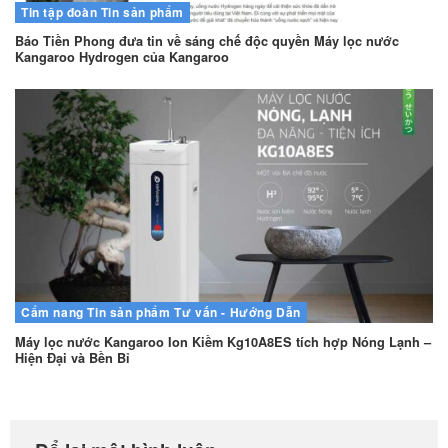
Tin tập đoàn
Tin sản phẩm
Báo Tiền Phong đưa tin về sáng chế độc quyền Máy lọc nước
Kangaroo Hydrogen của Kangaroo
Cẩm nang
Tin sản phẩm
Tư vấn - Hướng Dẫn
Máy lọc nước Kangaroo Ion Kiềm Kg10A8ES tích hợp Nóng Lạnh –
Hiện Đại và Bền Bỉ