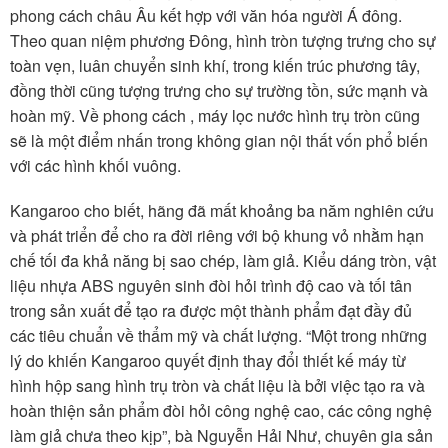
phong cách châu Âu kết hợp với văn hóa người Á đông.
Theo quan niệm phương Đông, hình tròn tượng trưng cho sự
toàn vẹn, luân chuyển sinh khí, trong kiến trúc phương tây,
đồng thời cũng tượng trưng cho sự trường tồn, sức mạnh và
hoàn mỹ. Về phong cách , máy lọc nước hình trụ tròn cũng
sẽ là một điểm nhấn trong không gian nội thất vốn phổ biến
với các hình khối vuông.
Kangaroo cho biết, hãng đã mất khoảng ba năm nghiên cứu
và phát triển để cho ra đời riêng với bộ khung vỏ nhằm hạn
chế tối đa khả năng bị sao chép, làm giả. Kiểu dáng tròn, vật
liệu nhựa ABS nguyên sinh đòi hỏi trình độ cao và tối tân
trong sản xuất để tạo ra được một thành phẩm đạt đầy đủ
các tiêu chuẩn về thẩm mỹ và chất lượng. “Một trong những
lý do khiến Kangaroo quyết định thay đổi thiết kế máy từ
hình hộp sang hình trụ tròn và chất liệu là bởi việc tạo ra và
hoàn thiện sản phẩm đòi hỏi công nghệ cao, các công nghệ
làm giả chưa theo kịp”, bà Nguyễn Hải Như, chuyên gia sản