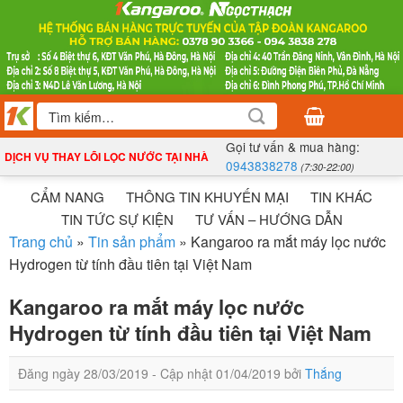
Bỏ
qua
nội
dung
Tìm
kiếm:
Gọi tư vấn & mua hàng:
DỊCH VỤ THAY LÕI LỌC NƯỚC TẠI NHÀ
0943838278
(7:30-22:00)
CẨM NANG
THÔNG TIN KHUYẾN MẠI
TIN KHÁC
TIN TỨC SỰ KIỆN
TƯ VẤN – HƯỚNG DẪN
Trang chủ
»
Tin sản phẩm
»
Kangaroo ra mắt máy lọc nước
Hydrogen từ tính đầu tiên tại Việt Nam
Kangaroo ra mắt máy lọc nước
Hydrogen từ tính đầu tiên tại Việt Nam
Đăng ngày
28/03/2019
- Cập nhật
01/04/2019
bởi
Thắng