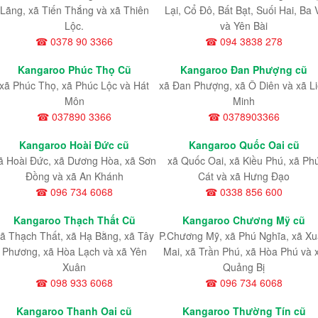
Lãng, xã Tiến Thắng và xã Thiên
Lại, Cổ Đô, Bất Bạt, Suối Hai, Ba 
Lộc.
và Yên Bài
☎ 0378 90 3366
☎ 094 3838 278
Kangaroo Phúc Thọ Cũ
Kangaroo Đan Phượng cũ
xã Phúc Thọ, xã Phúc Lộc và Hát
xã Đan Phượng, xã Ô Diên và xã L
Môn
Minh
☎ 037890 3366
☎ 0378903366
Kangaroo Hoài Đức cũ
Kangaroo Quốc Oai cũ
ã Hoài Đức, xã Dương Hòa, xã Sơn
xã Quốc Oai, xã Kiều Phú, xã Ph
Đồng và xã An Khánh
Cát và xã Hưng Đạo
☎ 096 734 6068
☎ 0338 856 600
Kangaroo Thạch Thất Cũ
Kangaroo Chương Mỹ cũ
ã Thạch Thất, xã Hạ Bằng, xã Tây
P.Chương Mỹ, xã Phú Nghĩa, xã X
Phương, xã Hòa Lạch và xã Yên
Mai, xã Trần Phú, xã Hòa Phú và 
Xuân
Quảng Bị
☎ 098 933 6068
☎ 096 734 6068
Kangaroo Thanh Oai cũ
Kangaroo Thường Tín cũ