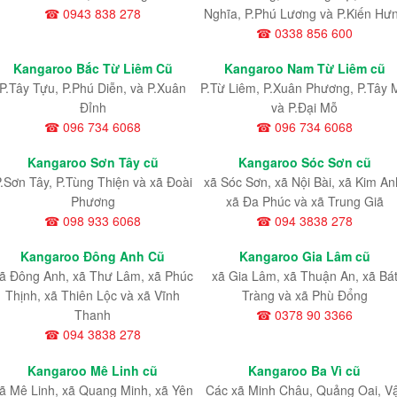
☎ 0943 838 278
Nghĩa, P.Phú Lương và P.Kiến Hư
☎ 0338 856 600
Kangaroo Bắc Từ Liêm Cũ
Kangaroo Nam Từ Liêm cũ
P.Tây Tựu
, P.Phú Diễn
, và P.Xuân
P.Từ Liêm
, P.Xuân Phương
, P.Tây 
Đỉnh
và P.Đại Mỗ
☎ 096 734 6068
☎ 096 734 6068
Kangaroo Sơn Tây cũ
Kangaroo Sóc Sơn cũ
.Sơn Tây, P.Tùng Thiện và xã Đoài
xã Sóc Sơn, xã Nội Bài, xã Kim An
Phương
xã Đa Phúc và xã Trung Giã
☎ 098 933 6068
☎ 094 3838 278
Kangaroo Đông Anh Cũ
Kangaroo Gia Lâm cũ
ã Đông Anh, xã Thư Lâm, xã Phúc
xã Gia Lâm, xã Thuận An, xã Bá
Thịnh, xã Thiên Lộc và xã Vĩnh
Tràng và xã Phù Đổng
Thanh
☎ 0378 90 3366
☎ 094 3838 278
Kangaroo Mê Linh cũ
Kangaroo Ba Vì cũ
ã Mê Linh, xã Quang Minh, xã Yên
Các xã Minh Châu, Quảng Oai, V