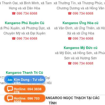
ã Thanh Oai, xã Bình Minh, xã Tam
xã Thường Tín, xã Thượng Phúc, 
Hưng và xã Dân Hòa
Chương Dương và xã Hồng Vân
☎ 096 734 6068
☎ 096 734 6068
Kangaroo Phú Xuyên Cũ
Kangaroo Ứng Hòa cũ
xã Phú Xuyên, xã Phượng Dực, xã
xã Vân Đình, xã Ứng Thiên, xã H
Chuyên Mỹ và xã Đại Xuyên
Xá và xã Ứng Hòa
☎ 096 734 6068
☎ 096 734 6068
Kangaroo Mỹ Đức cũ
xã Mỹ Đức, xã Hồng Sơn, xã Phú
Sơn và xã Hương Sơn
☎ 096 734 6068
Kangaroo Thanh Trì Cũ
P.Thanh Liệt, xã Thanh Trì, xã Đại
Kim Dung - Tư vấn
viên
hanh, xã Nam Phù, và xã Ngọc Hồi
☎ 098 933 6068
Hotline: 094 3838
278
HỆ THỐNG CHI NHÁNH KANGAROO NGỌC THẠCH TẠI CÁC
Hotline: 096 703
6068
TỈNH