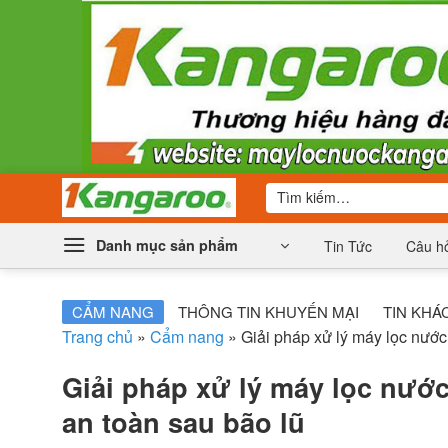
Bỏ
qua
nội
dung
Tìm
kiếm:
Danh mục sản phẩm
Tin Tức
Câu hỏ
CẨM NANG
THÔNG TIN KHUYẾN MẠI
TIN KHÁ
Trang chủ
»
Cẩm nang
»
Giải pháp xử lý máy lọc nướ
Giải pháp xử lý máy lọc nướ
an toàn sau bão lũ