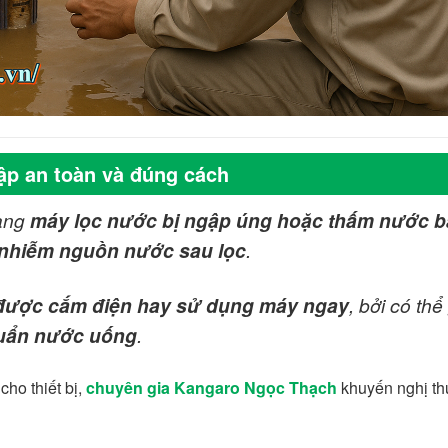
ập an toàn và đúng cách
rạng
máy lọc nước bị ngập úng hoặc thấm nước 
ô nhiễm nguồn nước sau lọc
.
 được cắm điện hay sử dụng máy ngay
, bởi có thể
khuẩn nước uống
.
cho thiết bị,
chuyên gia Kangaro Ngọc Thạch
khuyến nghị th