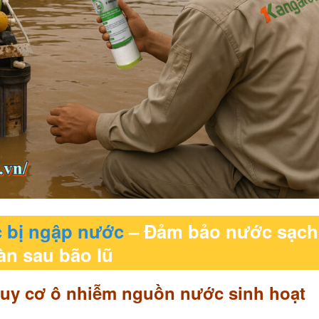
c bị ngập nước
– Đảm bảo nước sạch
àn sau bão lũ
guy cơ ô nhiễm nguồn nước sinh hoạt