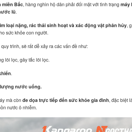
à miền Bắc
, hàng nghìn hộ dân phải đối mặt với tình trạng
máy 
nước lũ
.
kim loại nặng, rác thải sinh hoạt và xác động vật phân hủy
, 
cho sức khỏe con người.
uy trình, sẽ rất dễ xảy ra các vấn đề như:
g lõi lọc, gây tắc lõi lọc.
khiển
.
t lượng nước uống.
áy mà còn
đe dọa trực tiếp đến sức khỏe gia đình
, đặc biệt 
uồn nước ô nhiễm.