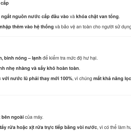
 cấp
,
ngắt nguồn nước cấp đầu vào
và
khóa chặt van tổng
.
 nhập thêm vào hệ thống
và bảo vệ an toàn cho người sử dụng
m, bình nóng – lạnh
để kiểm tra mức độ hư hại.
inh nhẹ nhàng và sấy khô hoàn toàn
.
xúc với nước lũ phải thay mới 100%
, vì chúng
mất khả năng lọc
t bên ngoài
của máy.
y rửa hoặc xịt rửa trực tiếp bằng vòi nước
, vì có thể làm h