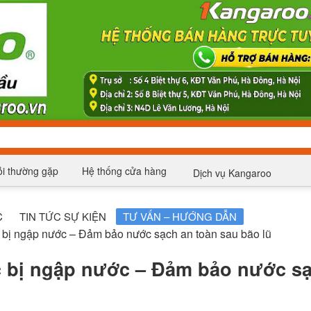
i thường gặp
Hệ thống cửa hàng
Dịch vụ Kangaroo
C
TIN TỨC SỰ KIỆN
TƯ VẤN – HƯỚNG DẪN
c bị ngập nước – Đảm bảo nước sạch an toàn sau bão lũ
c bị ngập nước – Đảm bảo nước s