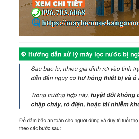
⚙️ Hướng dẫn xử lý máy lọc nước bị ng
Sau bão lũ, nhiều gia đình rơi vào tình t
dẫn đến nguy cơ
hư hỏng thiết bị và 
Trong trường hợp này,
tuyệt đối không
chập cháy, rò điện, hoặc tái nhiễm 
Để đảm bảo an toàn cho người dùng và duy trì tuổi thọ 
theo các bước sau: