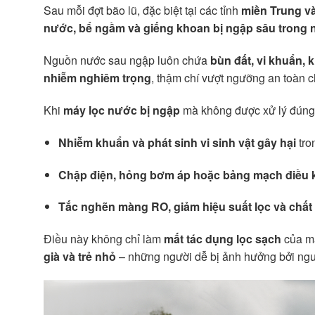
Sau mỗi đợt bão lũ, đặc biệt tại các tỉnh
miền Trung v
nước, bể ngầm và giếng khoan bị ngập sâu trong 
Nguồn nước sau ngập luôn chứa
bùn đất, vi khuẩn, 
nhiễm nghiêm trọng
, thậm chí vượt ngưỡng an toàn 
Khi
máy lọc nước bị ngập
mà không được xử lý đúng q
Nhiễm khuẩn và phát sinh vi sinh vật gây hại
tron
Chập điện, hỏng bơm áp hoặc bảng mạch điều 
Tắc nghẽn màng RO, giảm hiệu suất lọc và chấ
Điều này không chỉ làm
mất tác dụng lọc sạch
của m
già và trẻ nhỏ
– những người dễ bị ảnh hưởng bởi ng