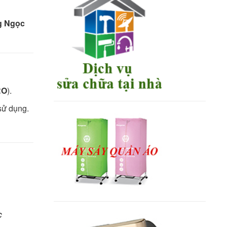
ng Ngọc
RO
).
sử dụng.
c