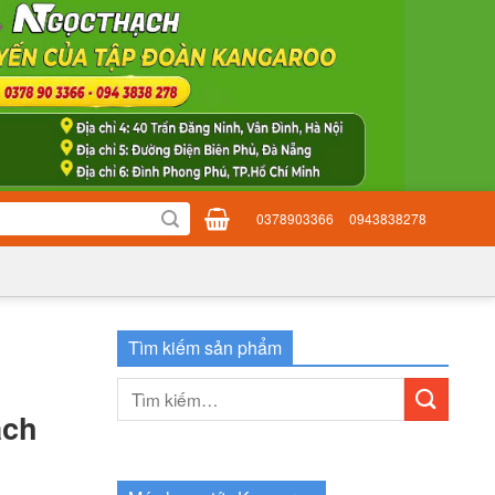
0378903366
0943838278
Tìm kiếm sản phẩm
Tìm
kiếm:
ạch