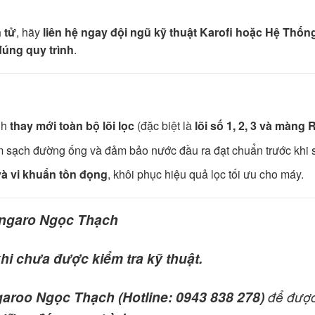
 tử
, hãy
liên hệ ngay đội ngũ kỹ thuật Karofi hoặc Hệ Thố
đúng quy trình
.
nh
thay mới toàn bộ lõi lọc
(đặc biệt là
lõi số 1, 2, 3 và màng 
 sạch đường ống và đảm bảo nước đầu ra đạt chuẩn trước khi 
 và vi khuẩn tồn đọng
, khôi phục hiệu quả lọc tối ưu cho máy.
angaro Ngọc Thạch
hi chưa được kiểm tra kỹ thuật.
garoo Ngọc Thạch (Hotline: 0943 838 278)
để đượ