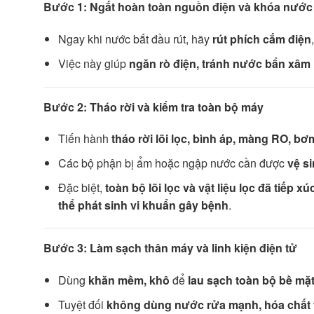
Bước 1: Ngắt hoàn toàn nguồn điện và khóa nước
Ngay khi nước bắt đầu rút, hãy
rút phích cắm điện
Việc này giúp
ngăn rò điện, tránh nước bẩn xâm
Bước 2: Tháo rời và kiểm tra toàn bộ máy
Tiến hành
tháo rời lõi lọc, bình áp, màng RO, bơ
Các bộ phận bị ẩm hoặc ngập nước cần được
vệ s
Đặc biệt,
toàn bộ lõi lọc và vật liệu lọc đã tiếp 
thể phát sinh vi khuẩn gây bệnh
.
Bước 3: Làm sạch thân máy và linh kiện điện tử
Dùng
khăn mềm, khô
để
lau sạch toàn bộ bề mặ
Tuyệt đối
không dùng nước rửa mạnh, hóa chất tẩ