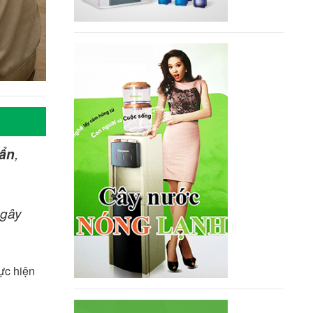
bẩn
,
 gây
ực hiện