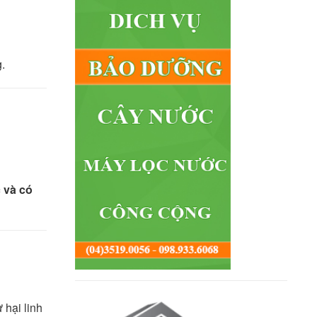
.
 và có
ư hại linh