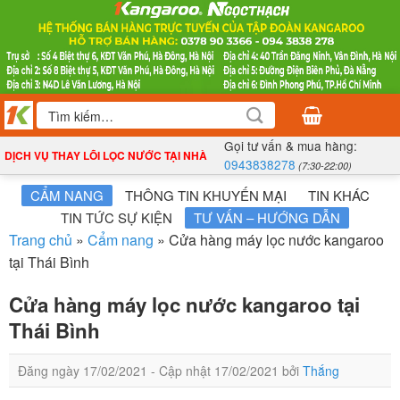
Bỏ
qua
nội
dung
Tìm
kiếm:
Gọi tư vấn & mua hàng:
DỊCH VỤ THAY LÕI LỌC NƯỚC TẠI NHÀ
0943838278
(7:30-22:00)
CẨM NANG
THÔNG TIN KHUYẾN MẠI
TIN KHÁC
TIN TỨC SỰ KIỆN
TƯ VẤN – HƯỚNG DẪN
Trang chủ
»
Cẩm nang
»
Cửa hàng máy lọc nước kangaroo
tại Thái Bình
Cửa hàng máy lọc nước kangaroo tại
Thái Bình
Đăng ngày
17/02/2021
- Cập nhật
17/02/2021
bởi
Thắng