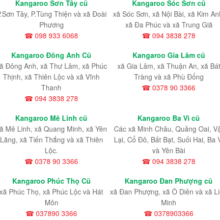
Kangaroo Sơn Tây cũ
Kangaroo Sóc Sơn cũ
.Sơn Tây, P.Tùng Thiện và xã Đoài
xã Sóc Sơn, xã Nội Bài, xã Kim An
Phương
xã Đa Phúc và xã Trung Giã
☎ 098 933 6068
☎ 094 3838 278
Kangaroo Đông Anh Cũ
Kangaroo Gia Lâm cũ
ã Đông Anh, xã Thư Lâm, xã Phúc
xã Gia Lâm, xã Thuận An, xã Bá
Thịnh, xã Thiên Lộc và xã Vĩnh
Tràng và xã Phù Đổng
Thanh
☎ 0378 90 3366
☎ 094 3838 278
Kangaroo Mê Linh cũ
Kangaroo Ba Vì cũ
ã Mê Linh, xã Quang Minh, xã Yên
Các xã Minh Châu, Quảng Oai, V
Lãng, xã Tiến Thắng và xã Thiên
Lại, Cổ Đô, Bất Bạt, Suối Hai, Ba 
Lộc.
và Yên Bài
☎ 0378 90 3366
☎ 094 3838 278
Kangaroo Phúc Thọ Cũ
Kangaroo Đan Phượng cũ
xã Phúc Thọ, xã Phúc Lộc và Hát
xã Đan Phượng, xã Ô Diên và xã L
Môn
Minh
☎ 037890 3366
☎ 0378903366