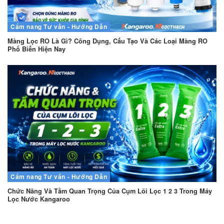
Cẩm nang
Tư vấn - Hướng Dẫn
Màng Lọc RO Là Gì? Công Dụng, Cấu Tạo Và Các Loại Màng RO
Phổ Biến Hiện Nay
Cẩm nang
Tư vấn - Hướng Dẫn
Chức Năng Và Tầm Quan Trọng Của Cụm Lõi Lọc 1 2 3 Trong Máy
Lọc Nước Kangaroo