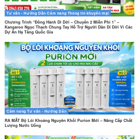
Tư vấn - Hướng Dẫn
Cẩm nang
Thông tin khuyến mại
Chương Trình “Đồng Hành Di Dời – Chuyển 2 Miễn Phí 1” –
Kangaroo Ngọc Thạch Chung Tay Hỗ Trợ Người Dân Di Dời Vì Các
Dự Án Hạ Tầng Quốc Gia
Cẩm nang
Tư vấn - Hướng Dẫn
RA MẮT Bộ Lõi Khoáng Nguyên Khối Purion Mới – Nâng Cấp Chất
Lượng Nước Uống