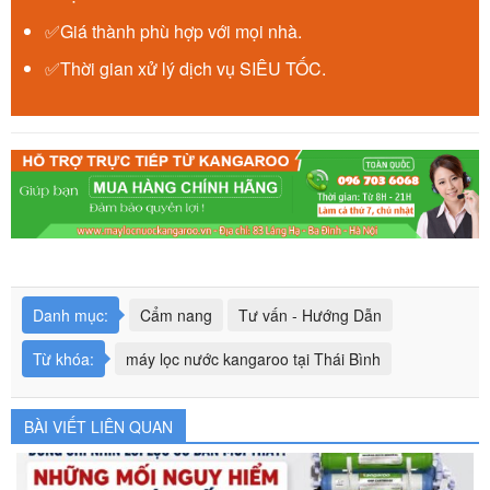
✅Giá thành phù hợp với mọi nhà.
✅Thời gian xử lý dịch vụ SIÊU TỐC.
Danh mục:
Cẩm nang
Tư vấn - Hướng Dẫn
Từ khóa:
máy lọc nước kangaroo tại Thái Bình
BÀI VIẾT LIÊN QUAN