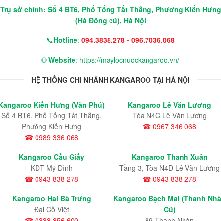
Trụ sở chính: Số 4 BT6, Phố Tống Tất Thắng, Phương Kiến Hưng
(Hà Đông cũ), Hà Nội
📞
Hotline
:
094.3838.278 - 096.7036.068
🌐
Website
: https://maylocnuockangaroo.vn/
HỆ THỐNG CHI NHÁNH KANGAROO TẠI HÀ NỘI
Kangaroo Kiến Hưng (Văn Phú)
Kangaroo Lê Văn Lương
Số 4 BT6, Phố Tống Tất Thắng,
Tòa N4C Lê Văn Lương
Phường Kiến Hưng
☎ 0967 346 068
☎ 0989 336 068
Kangaroo Cầu Giấy
Kangaroo Thanh Xuân
KĐT Mỹ Đình
Tầng 3, Tòa N4D Lê Văn Lương
☎ 0943 838 278
☎ 0943 838 278
Kangaroo Hai Bà Trưng
Kangaroo Bạch Mai (Thanh Nh
Đại Cồ Việt
Cũ)
☎ 0338 856 600
89 Thanh Nhàn