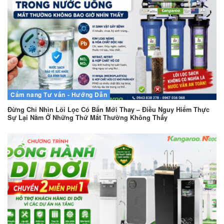
Cẩm nang
Tư vấn - Hướng Dẫn
Đừng Chỉ Nhìn Lõi Lọc Có Bẩn Mới Thay – Điều Nguy Hiểm Thực
Sự Lại Nằm Ở Những Thứ Mắt Thường Không Thấy