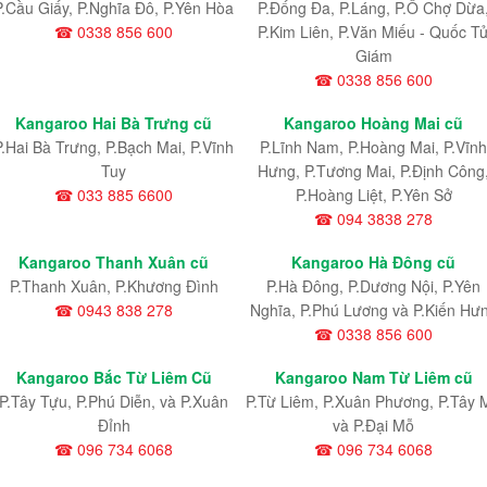
P.Cầu Giấy, P.Nghĩa Đô, P.Yên Hòa
P.Đống Đa, P.Láng, P.Ô Chợ Dừa
☎ 0338 856 600
P.Kim Liên, P.Văn Miếu - Quốc T
Giám
☎ 0338 856 600
Kangaroo Hai Bà Trưng cũ
Kangaroo Hoàng Mai cũ
P.Hai Bà Trưng, P.Bạch Mai, P.Vĩnh
P.Lĩnh Nam
, P.Hoàng Mai
, P.Vĩnh
Tuy
Hưng
, P.Tương Mai, P.Định Công
☎ 033 885 6600
P.Hoàng Liệt, P.Yên Sở
☎ 094 3838 278
Kangaroo Thanh Xuân cũ
Kangaroo Hà Đông cũ
P.Thanh Xuân, P.Khương Đình
P.Hà Đông, P.Dương Nội, P.Yên
☎ 0943 838 278
Nghĩa, P.Phú Lương và P.Kiến Hư
☎ 0338 856 600
Kangaroo Bắc Từ Liêm Cũ
Kangaroo Nam Từ Liêm cũ
P.Tây Tựu
, P.Phú Diễn
, và P.Xuân
P.Từ Liêm
, P.Xuân Phương
, P.Tây 
Đỉnh
và P.Đại Mỗ
☎ 096 734 6068
☎ 096 734 6068