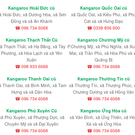
Kangaroo Hoài Đức cũ
Kangaroo Quốc Oai cũ
ã Hoài Đức, xã Dương Hòa, xã Sơn
xã Quốc Oai, xã Kiều Phú, xã Ph
Đồng và xã An Khánh
Cát và xã Hưng Đạo
☎ 096 734 6068
☎ 0338 856 600
Kangaroo Thạch Thất Cũ
Kangaroo Chương Mỹ cũ
ã Thạch Thất, xã Hạ Bằng, xã Tây
P.Chương Mỹ, xã Phú Nghĩa, xã X
Phương, xã Hòa Lạch và xã Yên
Mai, xã Trần Phú, xã Hòa Phú và 
Xuân
Quảng Bị
☎ 098 933 6068
☎ 096 734 6068
Kangaroo Thanh Oai cũ
Kangaroo Thường Tín cũ
ã Thanh Oai, xã Bình Minh, xã Tam
xã Thường Tín, xã Thượng Phúc, 
Hưng và xã Dân Hòa
Chương Dương và xã Hồng Vân
☎ 096 734 6068
☎ 096 734 6068
Kangaroo Phú Xuyên Cũ
Kangaroo Ứng Hòa cũ
xã Phú Xuyên, xã Phượng Dực, xã
xã Vân Đình, xã Ứng Thiên, xã H
Chuyên Mỹ và xã Đại Xuyên
Xá và xã Ứng Hòa
☎ 096 734 6068
☎ 096 734 6068