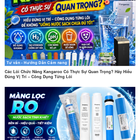
Tư vấn - Hướng Dẫn
Cẩm nang
Các Lõi Chức Năng Kangaroo Có Thực Sự Quan Trọng? Hãy Hiểu
Đúng Vị Trí – Công Dụng Từng Lõi