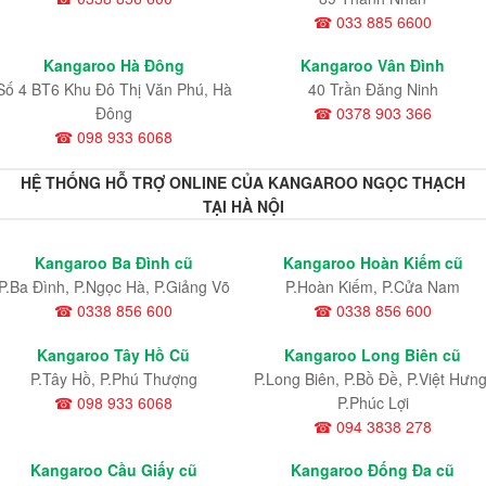
☎ 033 885 6600
Kangaroo Hà Đông
Kangaroo Vân Đình
Số 4 BT6 Khu Đô Thị Văn Phú, Hà
40 Trần Đăng Ninh
Đông
☎ 0378 903 366
☎ 098 933 6068
HỆ THỐNG HỖ TRỢ ONLINE CỦA KANGAROO NGỌC THẠCH
TẠI HÀ NỘI
Kangaroo Ba Đình cũ
Kangaroo Hoàn Kiếm cũ
P.Ba Đình, P.Ngọc Hà, P.Giảng Võ
P.Hoàn Kiếm, P.Cửa Nam
☎ 0338 856 600
☎ 0338 856 600
Kangaroo Tây Hồ Cũ
Kangaroo Long Biên cũ
P.Tây Hồ, P.Phú Thượng
P.Long Biên, P.Bồ Đề, P.Việt Hưng
☎ 098 933 6068
P.Phúc Lợi
☎ 094 3838 278
Kangaroo Cầu Giấy cũ
Kangaroo Đống Đa cũ