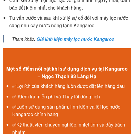
Cam kết xử lý mọi trục trặc với giá thành hợp lý nhất, đảm
bảo tiết kiệm nhất cho khách hàng.
Tư vấn trước và sau khi xử lý sự cố đối với máy lọc nước
cũng như cây nước nóng lạnh Kangaroo.
Tham khảo:
Giá linh kiện máy lọc nước Kangaroo
Một số điểm nổi bật khi sử dụng dịch vụ tại Kangaroo
– Ngọc Thạch 83 Láng Hạ
✅Lợi ích của khách hàng luôn được đặt lên hàng đầu
✅ Kiểm tra miễn phí và Thay lõi đúng lịch
✅Luôn sử dụng sản phẩm, linh kiện và lõi lọc nước
Kangaroo chính hãng
✅Kỹ thuật viên chuyên nghiệp, nhiệt tình và đầy trách
nhiệm