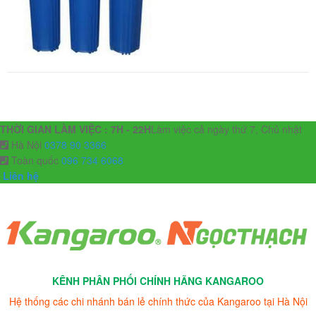
THỜI GIAN LÀM VIỆC : 7H - 22H
Làm việc cả ngày thứ 7, Chủ nhật
Hà Nội
0378 90 3366
Toàn quốc
096 734 6068
Liên hệ
KÊNH PHÂN PHỐI CHÍNH HÃNG KANGAROO
Hệ thống các chi nhánh bán lẻ chính thức của Kangaroo tại Hà Nội