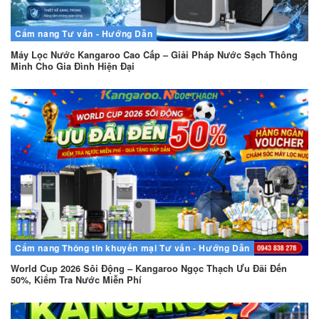
Cẩm nang
Tư vấn - Hướng Dẫn
Máy Lọc Nước Kangaroo Cao Cấp – Giải Pháp Nước Sạch Thông
Minh Cho Gia Đình Hiện Đại
Cẩm nang
Thông tin khuyến mại
Tư vấn - Hướng Dẫn
World Cup 2026 Sôi Động – Kangaroo Ngọc Thạch Ưu Đãi Đến
50%, Kiểm Tra Nước Miễn Phí