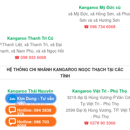
Kangaroo Mỹ Đức cũ
xã Mỹ Đức, xã Hồng Sơn, xã Phú
Sơn và xã Hương Sơn
☎ 096 734 6068
Kangaroo Thanh Trì Cũ
P.Thanh Liệt, xã Thanh Trì, xã Đại
hanh, xã Nam Phù, và xã Ngọc Hồi
☎ 098 933 6068
HỆ THỐNG CHI NHÁNH KANGAROO NGỌC THẠCH TẠI CÁC
TỈNH
Kangaroo Thái Nguyên
Kangaroo Việt Trì - Phú Thọ
Thái Nguyên
3219 đại lộ Hùng Vương-P.Vân Cơ
Kim Dung - Tư vấn
viên
☎ 094 3838 278
Tp Việt Trì - Phú Thọ
Hotline: 094 3838
2599 Đại lộ Hùng Vương, TP. Việt T
278
- Phú Thọ
Hotline: 096 703
☎ 0378 90 3366
6068