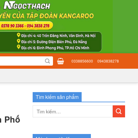
0338856600
0943838278
Tìm kiếm sản phẩm
Tìm
kiếm:
h Phố