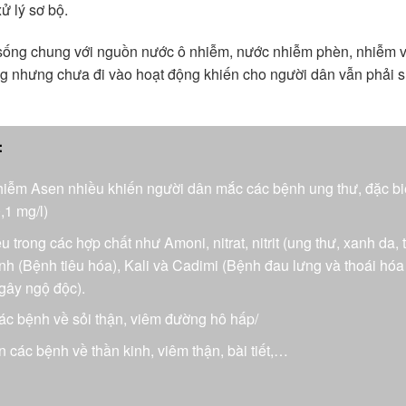
ử lý sơ bộ.
ống chung với nguồn nước ô nhiễm, nước nhiễm phèn, nhiễm vi
ựng nhưng chưa đi vào hoạt động khiến cho người dân vẫn phải 
:
ễm Asen nhiều khiến người dân mắc các bệnh ung thư, đặc biệ
,1 mg/l)
 trong các hợp chất như Amoni, nitrat, nitrit (ung thư, xanh da, 
ỳnh (Bệnh tiêu hóa), Kali và Cadimi (Bệnh đau lưng và thoái hóa
(gây ngộ độc).
các bệnh về sỏi thận, viêm đường hô hấp/
 các bệnh về thần kinh, viêm thận, bài tiết,…