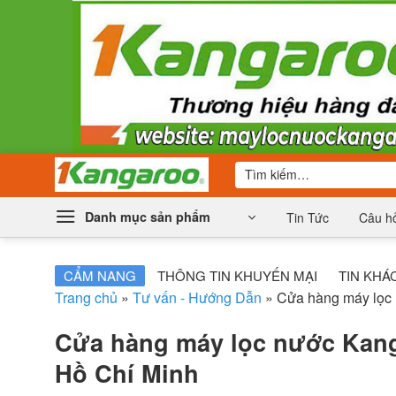
Bỏ
qua
nội
dung
Tìm
kiếm:
Danh mục sản phẩm
Tin Tức
Câu hỏ
CẨM NANG
THÔNG TIN KHUYẾN MẠI
TIN KHÁ
Trang chủ
»
Tư vấn - Hướng Dẫn
»
Cửa hàng máy lọc
Cửa hàng máy lọc nước Ka
Hồ Chí Minh