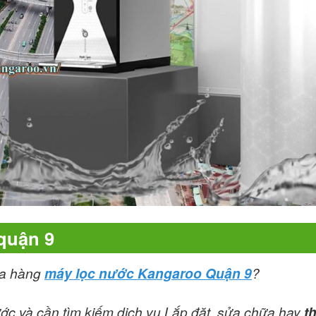
quận 9
ửa hàng
máy lọc nước Kangaroo Quận 9
?
ớc và cần tìm kiếm dịch vụ Lắp đặt, sửa chữa hay
t