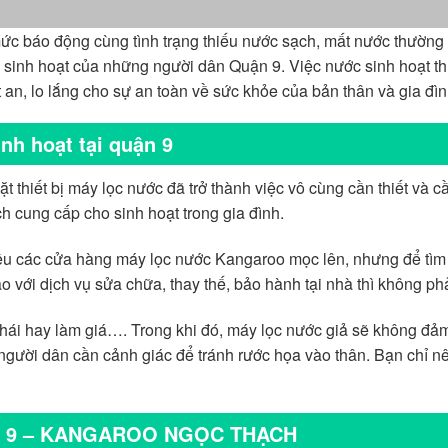
mức báo động cùng tình trạng thiếu nước sạch, mất nước thường
sinh hoạt của những người dân Quận 9. Việc nước sinh hoạt t
 an, lo lắng cho sự an toàn về sức khỏe của bản thân và gia đìn
nh hoạt tại quận 9
ặt thiết bị máy lọc nước đã trở thành việc vô cùng cần thiết và c
 cung cấp cho sinh hoạt trong gia đình.
ều các cửa hàng máy lọc nước Kangaroo mọc lên, nhưng để tìm
ao với dịch vụ sửa chữa, thay thế, bảo hành tại nhà thì không phả
nhái hay làm giá…. Trong khi đó, máy lọc nước giả sẽ không đả
người dân cần cảnh giác để tránh rước họa vào thân. Bạn chỉ n
ận 9 – KANGAROO NGỌC THẠCH