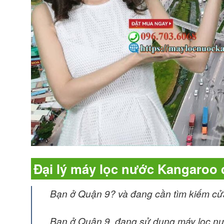
Đại lý máy lọc nước Kangaroo 
Bạn ở Quận 9? và đang cần tìm kiếm c
Bạn ở Quận 9, đang sử dụng máy lọc nư