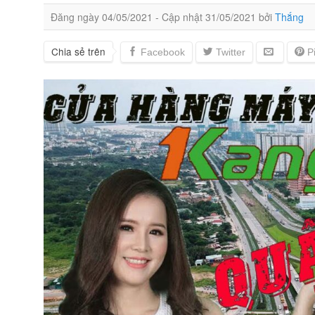
Đăng ngày
04/05/2021
- Cập nhật
31/05/2021
bởi
Thắng
Chia sẻ trên