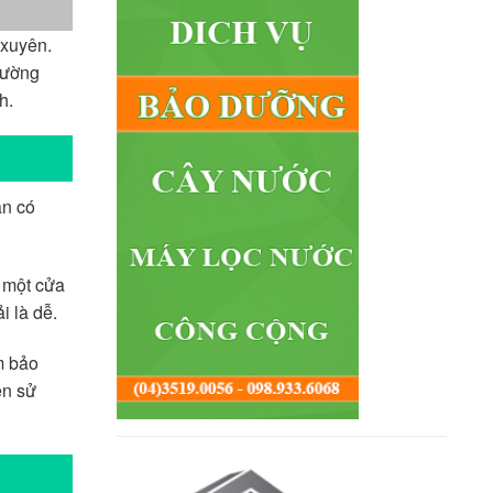
 xuyên.
hường
h.
ần có
 một cửa
i là dễ.
m bảo
ên sử