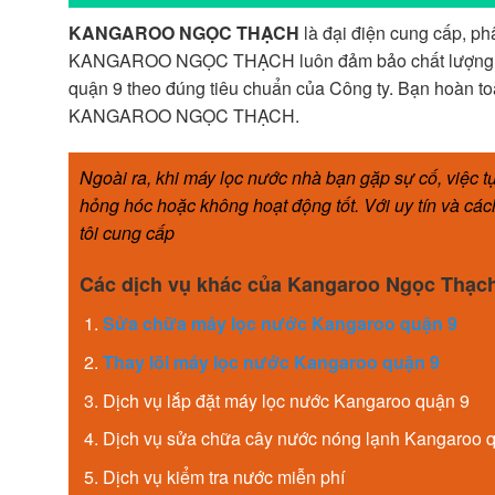
KANGAROO NGỌC THẠCH
là đại điện cung cấp, p
KANGAROO NGỌC THẠCH luôn đảm bảo chất lượng, ng
quận 9 theo đúng tiêu chuẩn của Công ty. Bạn hoàn t
KANGAROO NGỌC THẠCH.
Ngoài ra, khi máy lọc nước nhà bạn gặp sự cố, việc t
hỏng hóc hoặc không hoạt động tốt. Với uy tín và cá
tôi cung cấp
Các dịch vụ khác của Kangaroo Ngọc Thạch
Sửa chữa máy lọc nước Kangaroo quận 9
Thay lõi máy lọc nước Kangaroo quận 9
Dịch vụ lắp đặt máy lọc nước Kangaroo quận 9
Dịch vụ sửa chữa cây nước nóng lạnh Kangaroo 
Dịch vụ kiểm tra nước miễn phí