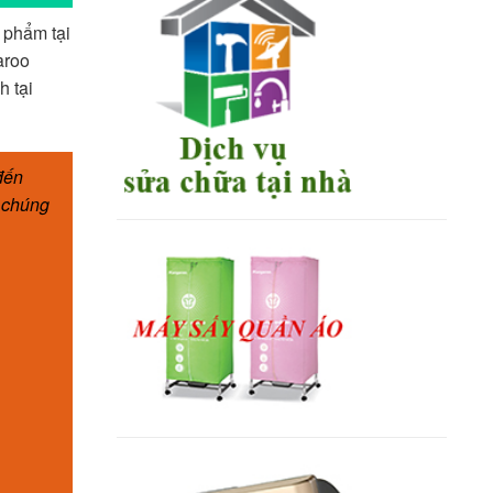
 phẩm tại
aroo
h tại
đến
, chúng