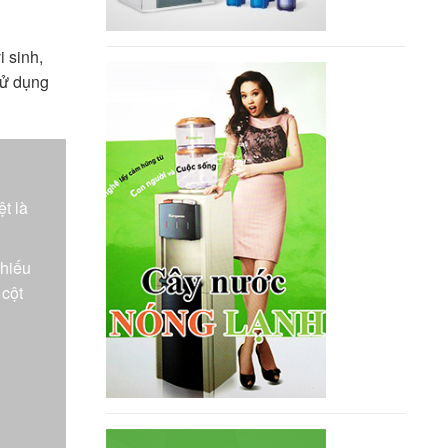
 sinh,
sử dụng
t là
thiếu
 cột