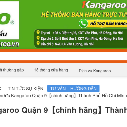
i thường gặp
Hệ thống cửa hàng
Dịch vụ Kangaroo
C
TIN TỨC SỰ KIỆN
TƯ VẤN – HƯỚNG DẪN
 nước Kangaroo Quận 9【chính hãng】Thành Phố Hồ Chí Minh
ngaroo Quận 9【chính hãng】Thàn