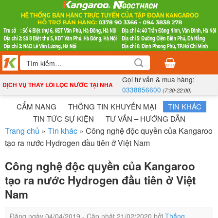
Bỏ
qua
nội
dung
Tìm
kiếm:
Gọi tư vấn & mua hàng:
DỊCH VỤ THAY LÕI LỌC NƯỚC TẠI NHÀ
0338856600
(7:30-22:00)
CẨM NANG
THÔNG TIN KHUYẾN MẠI
TIN KHÁC
TIN TỨC SỰ KIỆN
TƯ VẤN – HƯỚNG DẪN
Trang chủ
»
Tin khác
»
Công nghệ độc quyền của Kangaroo
tạo ra nước Hydrogen đầu tiên ở Việt Nam
Công nghệ độc quyền của Kangaroo
tạo ra nước Hydrogen đầu tiên ở Việt
Nam
Đăng ngày
04/04/2019
- Cập nhật
21/02/2020
bởi
Thắng