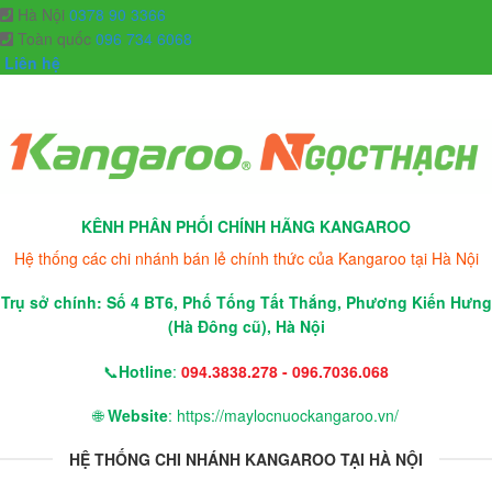
Hà Nội
0378 90 3366
Toàn quốc
096 734 6068
Liên hệ
KÊNH PHÂN PHỐI CHÍNH HÃNG KANGAROO
Hệ thống các chi nhánh bán lẻ chính thức của Kangaroo tại Hà Nội
Trụ sở chính: Số 4 BT6, Phố Tống Tất Thắng, Phương Kiến Hưng
(Hà Đông cũ), Hà Nội
📞
Hotline
:
094.3838.278 - 096.7036.068
🌐
Website
: https://maylocnuockangaroo.vn/
HỆ THỐNG CHI NHÁNH KANGAROO TẠI HÀ NỘI