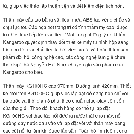
từ, giúp việc tháo lắp thuận tiện và tiết kiệm diện tích hơn.
Thân máy cấu tạo bằng vật liệu nhựa ABS tạo vững chắc và
chịu lực tốt. Các họa tiết trang trí có tính thẩm mỹ cao, được
in nhiệt trực tiếp trên vật liệu. “Một trong những lý do khiến
Kangaroo quyết định thay đổi thiết kế máy từ hình hộp sang
hình trụ tròn và chất liệu là bởi việc tạo ra và hoàn thiện sản
phẩm đòi hỏi công nghệ cao, các công nghệ làm giả chưa
theo kịp”, bà Nguyễn Hải Như, chuyên gia sản phẩm của
Kangaroo cho biết.
Thân máy KG100HC cao 970mm. Đường kính 420mm. Thiết
kế mới trên KG100HC giúp việc lắp đặt dễ dàng hơn chỉ với
ba bước và thời gian 3 phút theo chuẩn plug-play tiên tiến
của thế giới. Theo đó, khách hàng có thể tự lắp đặt
KG100HC với thao tác nối đường nước thải cho máy, nối
đường dây nước đầu vào và lắp đặt vòi với thân máy bằng
các cút nối tự làm kín được lắp sẵn. Toàn bộ linh kiện trong