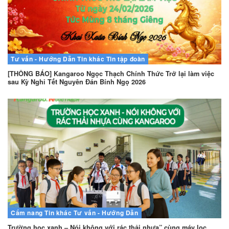
Tư vấn - Hướng Dẫn
Tin khác
Tin tập đoàn
[THÔNG BÁO] Kangaroo Ngọc Thạch Chính Thức Trở lại làm việc
sau Kỳ Nghỉ Tết Nguyên Đán Bính Ngọ 2026
Cẩm nang
Tin khác
Tư vấn - Hướng Dẫn
Trường học xanh – Nói không với rác thải nhựa” cùng máy lọc