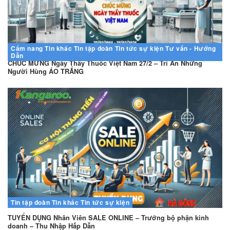
Cẩm nang
Tin khác
Tin tập đoàn
Tin tức sự kiện
Tư vấn - Hướng
Dẫn
CHÚC MỪNG Ngày Thầy Thuốc Việt Nam 27/2 – Tri Ân Những
Người Hùng ÁO TRẮNG
Tin tập đoàn
Tin khác
Tin tức sự kiện
TUYỂN DỤNG Nhân Viên SALE ONLINE – Trưởng bộ phận kinh
doanh – Thu Nhập Hấp Dẫn