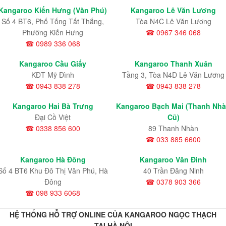
Kangaroo Kiến Hưng (Văn Phú)
Kangaroo Lê Văn Lương
Số 4 BT6, Phố Tống Tất Thắng,
Tòa N4C Lê Văn Lương
Phường Kiến Hưng
☎ 0967 346 068
☎ 0989 336 068
Kangaroo Cầu Giấy
Kangaroo Thanh Xuân
KĐT Mỹ Đình
Tầng 3, Tòa N4D Lê Văn Lương
☎ 0943 838 278
☎ 0943 838 278
Kangaroo Hai Bà Trưng
Kangaroo Bạch Mai (Thanh Nh
Đại Cồ Việt
Cũ)
☎ 0338 856 600
89 Thanh Nhàn
☎ 033 885 6600
Kangaroo Hà Đông
Kangaroo Vân Đình
Số 4 BT6 Khu Đô Thị Văn Phú, Hà
40 Trần Đăng Ninh
Đông
☎ 0378 903 366
☎ 098 933 6068
HỆ THỐNG HỖ TRỢ ONLINE CỦA KANGAROO NGỌC THẠCH
TẠI HÀ NỘI