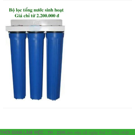
THỜI GIAN LÀM VIỆC : 7H - 22H
Làm việc cả ngày thứ 7, Chủ nhật