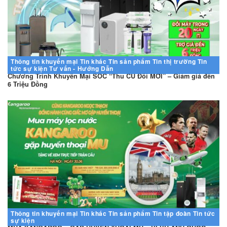
Thông tin khuyến mại
Tin khác
Tin sản phẩm
Tin thị trường
Tin
tức sự kiện
Tư vấn - Hướng Dẫn
Chương Trình Khuyến Mại SỐC “Thu CŨ Đổi MỚI” – Giảm giá đến
6 Triệu Đồng
Thông tin khuyến mại
Tin khác
Tin sản phẩm
Tin tập đoàn
Tin tức
sự kiện