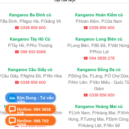
Kangaroo Ba Đình cũ
Kangaroo Hoàn Kiếm cũ
P.Ba Đình, P.Ngọc Hà, P.Giảng Võ
P.Hoàn Kiếm, P.Cửa Nam
☎ 0338 856 600
☎ 0338 856 600
Kangaroo Tây Hồ Cũ
Kangaroo Long Biên cũ
P.Tây Hồ, P.Phú Thượng
P.Long Biên, P.Bồ Đề, P.Việt Hưng
☎ 098 933 6068
P.Phúc Lợi
☎ 094 3838 278
Kangaroo Cầu Giấy cũ
Kangaroo Đống Đa cũ
P.Cầu Giấy, P.Nghĩa Đô, P.Yên Hòa
P.Đống Đa, P.Láng, P.Ô Chợ Dừa
☎ 0338 856 600
P.Kim Liên, P.Văn Miếu - Quốc T
Giám
☎ 0338 856 600
Kim Dung - Tư vấn
viên
Kangaroo Hai Bà Trưng cũ
Kangaroo Hoàng Mai cũ
Hotline: 094 3838
P.Hai Bà Trưng, P.Bạch Mai, P.Vĩnh
P.Lĩnh Nam
, P.Hoàng Mai
, P.Vĩnh
278
Tuy
Hưng
, P.Tương Mai, P.Định Công
Hotline: 096 703
6068
☎ 033 885 6600
P.Hoàng Liệt, P.Yên Sở