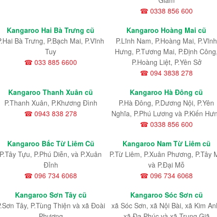
☎ 0338 856 600
Kangaroo Hai Bà Trưng cũ
Kangaroo Hoàng Mai cũ
P.Hai Bà Trưng, P.Bạch Mai, P.Vĩnh
P.Lĩnh Nam
, P.Hoàng Mai
, P.Vĩnh
Tuy
Hưng
, P.Tương Mai, P.Định Công
☎ 033 885 6600
P.Hoàng Liệt, P.Yên Sở
☎ 094 3838 278
Kangaroo Thanh Xuân cũ
Kangaroo Hà Đông cũ
P.Thanh Xuân, P.Khương Đình
P.Hà Đông, P.Dương Nội, P.Yên
☎ 0943 838 278
Nghĩa, P.Phú Lương và P.Kiến Hư
☎ 0338 856 600
Kangaroo Bắc Từ Liêm Cũ
Kangaroo Nam Từ Liêm cũ
P.Tây Tựu
, P.Phú Diễn
, và P.Xuân
P.Từ Liêm
, P.Xuân Phương
, P.Tây 
Đỉnh
và P.Đại Mỗ
☎ 096 734 6068
☎ 096 734 6068
Kangaroo Sơn Tây cũ
Kangaroo Sóc Sơn cũ
.Sơn Tây, P.Tùng Thiện và xã Đoài
xã Sóc Sơn, xã Nội Bài, xã Kim An
Phương
xã Đa Phúc và xã Trung Giã