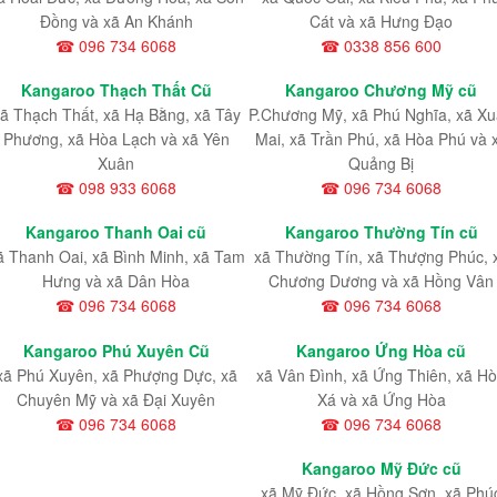
Đồng và xã An Khánh
Cát và xã Hưng Đạo
☎ 096 734 6068
☎ 0338 856 600
Kangaroo Thạch Thất Cũ
Kangaroo Chương Mỹ cũ
ã Thạch Thất, xã Hạ Bằng, xã Tây
P.Chương Mỹ, xã Phú Nghĩa, xã X
Phương, xã Hòa Lạch và xã Yên
Mai, xã Trần Phú, xã Hòa Phú và 
Xuân
Quảng Bị
☎ 098 933 6068
☎ 096 734 6068
Kangaroo Thanh Oai cũ
Kangaroo Thường Tín cũ
ã Thanh Oai, xã Bình Minh, xã Tam
xã Thường Tín, xã Thượng Phúc, 
Hưng và xã Dân Hòa
Chương Dương và xã Hồng Vân
☎ 096 734 6068
☎ 096 734 6068
Kangaroo Phú Xuyên Cũ
Kangaroo Ứng Hòa cũ
xã Phú Xuyên, xã Phượng Dực, xã
xã Vân Đình, xã Ứng Thiên, xã H
Chuyên Mỹ và xã Đại Xuyên
Xá và xã Ứng Hòa
☎ 096 734 6068
☎ 096 734 6068
Kangaroo Mỹ Đức cũ
xã Mỹ Đức, xã Hồng Sơn, xã Phú