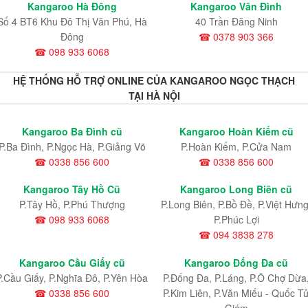
Kangaroo Hà Đông
Kangaroo Vân Đình
Số 4 BT6 Khu Đô Thị Văn Phú, Hà
40 Trần Đăng Ninh
Đông
☎ 0378 903 366
☎ 098 933 6068
HỆ THỐNG HỖ TRỢ ONLINE CỦA KANGAROO NGỌC THẠCH
TẠI HÀ NỘI
Kangaroo Ba Đình cũ
Kangaroo Hoàn Kiếm cũ
P.Ba Đình, P.Ngọc Hà, P.Giảng Võ
P.Hoàn Kiếm, P.Cửa Nam
☎ 0338 856 600
☎ 0338 856 600
Kangaroo Tây Hồ Cũ
Kangaroo Long Biên cũ
P.Tây Hồ, P.Phú Thượng
P.Long Biên, P.Bồ Đề, P.Việt Hưng
☎ 098 933 6068
P.Phúc Lợi
☎ 094 3838 278
Kangaroo Cầu Giấy cũ
Kangaroo Đống Đa cũ
P.Cầu Giấy, P.Nghĩa Đô, P.Yên Hòa
P.Đống Đa, P.Láng, P.Ô Chợ Dừa
☎ 0338 856 600
P.Kim Liên, P.Văn Miếu - Quốc T
Giám