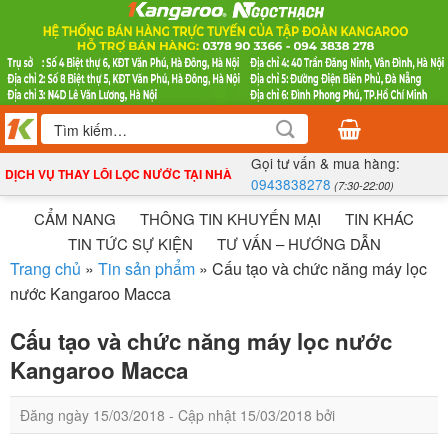
Bỏ
qua
nội
dung
Tìm
kiếm:
Gọi tư vấn & mua hàng:
DỊCH VỤ THAY LÕI LỌC NƯỚC TẠI NHÀ
0943838278
(7:30-22:00)
CẨM NANG
THÔNG TIN KHUYẾN MẠI
TIN KHÁC
TIN TỨC SỰ KIỆN
TƯ VẤN – HƯỚNG DẪN
Trang chủ
»
Tin sản phẩm
»
Cấu tạo và chức năng máy lọc
nước Kangaroo Macca
Cấu tạo và chức năng máy lọc nước
Kangaroo Macca
Đăng ngày
15/03/2018
- Cập nhật
15/03/2018
bởi