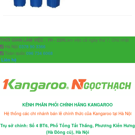
THỜI GIAN LÀM VIỆC : 7H - 22H
Làm việc cả ngày thứ 7, Chủ nhật
Hà Nội
0378 90 3366
Toàn quốc
096 734 6068
Liên hệ
KÊNH PHÂN PHỐI CHÍNH HÃNG KANGAROO
Hệ thống các chi nhánh bán lẻ chính thức của Kangaroo tại Hà Nội
Trụ sở chính: Số 4 BT6, Phố Tống Tất Thắng, Phương Kiến Hưng
(Hà Đông cũ), Hà Nội