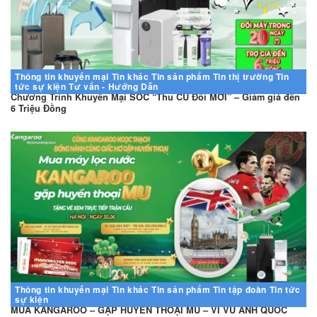
Thông tin khuyến mại
Tin khác
Tin sản phẩm
Tin thị trường
Tin
tức sự kiện
Tư vấn - Hướng Dẫn
Chương Trình Khuyến Mại SỐC “Thu CŨ Đổi MỚI” – Giảm giá đến
6 Triệu Đồng
Thông tin khuyến mại
Tin khác
Tin sản phẩm
Tin tập đoàn
Tin tức
sự kiện
MUA KANGAROO – GẶP HUYỀN THOẠI MU – VI VU ANH QUỐC