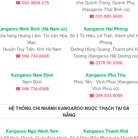
☎ 094 3838 278
chợ Quỳnh Trang, Quỳnh Phụ,
(Kangaroo Thái Bình cũ)
☎ 033 885 6600
angaroo Ninh Bình (Hà Nam cũ)
Kangaroo Hải Phòng
ửa hàng Hoàng Lâm, Thị trấn Hòa
Số 3 Tô Hiệu, Lê Trân, thành phố 
Mạc,
Phòng
Huyện Duy Tiên, tỉnh Hà Nam
Đường Hồng Quang; Thành phố H
☎ 096 734 6068
Dương (Kangaroo Hải Dương cũ
☎ 0378 90 3366
Kangaroo Nam Định
Kangaroo Phú Thọ
Nam Định
Phúc Yên - Vĩnh Phúc (Kangaroo
☎ 096 734 6068
Vĩnh Phúc cũ)
☎ 098 933 6068
HỆ THỐNG CHI NHÁNH KANGAROO NGỌC THẠCH TẠI ĐÀ
NẴNG
Kangaroo Ngũ Hành Sơn
Kangaroo Thanh Khê
ố 58 Hoài Thanh, Quận Ngũ Hành
Số 3 Điện Biên Phủ,quận Thanh K