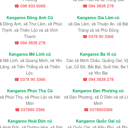
☎ 098 933 6068
☎ 094 3838 278
Kangaroo Đông Anh Cũ
Kangaroo Gia Lâm cũ
ã Đông Anh, xã Thư Lâm, xã Phúc
xã Gia Lâm, xã Thuận An, xã Bá
Thịnh, xã Thiên Lộc và xã Vĩnh
Tràng và xã Phù Đổng
Thanh
☎ 0378 90 3366
☎ 094 3838 278
Kangaroo Mê Linh cũ
Kangaroo Ba Vì cũ
ã Mê Linh, xã Quang Minh, xã Yên
Các xã Minh Châu, Quảng Oai, V
Lãng, xã Tiến Thắng và xã Thiên
Lại, Cổ Đô, Bất Bạt, Suối Hai, Ba 
Lộc.
và Yên Bài
☎ 0378 90 3366
☎ 094 3838 278
Kangaroo Phúc Thọ Cũ
Kangaroo Đan Phượng cũ
xã Phúc Thọ, xã Phúc Lộc và Hát
xã Đan Phượng, xã Ô Diên và xã L
Môn
Minh
☎ 037890 3366
☎ 0378903366
Kangaroo Hoài Đức cũ
Kangaroo Quốc Oai cũ
ã Hoài Đức, xã Dương Hòa, xã Sơn
xã Quốc Oai, xã Kiều Phú, xã Ph