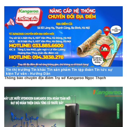
Tin thị trường
Tin khác
Tin sản phẩm
Tin tập đoàn
Tin tức sự
kiện
Tư vấn - Hướng Dẫn
Thông báo chuyển địa điểm Trụ sở Kangaroo Ngọc Thạch