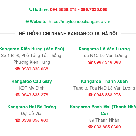
📞
Hotline
:
094.3838.278 - 096.7036.068
🌐
Website
: https://maylocnuockangaroo.vn/
HỆ THỐNG CHI NHÁNH KANGAROO TẠI HÀ NỘI
Kangaroo Kiến Hưng (Văn Phú)
Kangaroo Lê Văn Lương
Số 4 BT6, Phố Tống Tất Thắng,
Tòa N4C Lê Văn Lương
Phường Kiến Hưng
☎ 0967 346 068
☎ 0989 336 068
Kangaroo Cầu Giấy
Kangaroo Thanh Xuân
KĐT Mỹ Đình
Tầng 3, Tòa N4D Lê Văn Lương
☎ 0943 838 278
☎ 0943 838 278
Kangaroo Hai Bà Trưng
Kangaroo Bạch Mai (Thanh Nh
Đại Cồ Việt
Cũ)
☎ 0338 856 600
89 Thanh Nhàn
☎ 033 885 6600