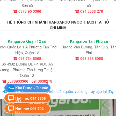
Sơn cũ
cũ
☎ 0378 90 3366
☎ 094 3838 278
HỆ THỐNG CHI NHÁNH KANGAROO NGỌC THẠCH TẠI HỒ
CHÍ MINH
Kangaroo Quận 12 cũ
Kangaroo Tân Phú cũ
43/1 Quốc Lộ 1 A Phường Tân Thới
Dương Văn Dương, Tân Quý, Tâ
Hiệp, Quận 12
Phú
☎ 096 734 6068
☎ 098 933 6068
Số 43J2 Đường DD7-1 KDC An
Sương - Phương Tân Hưng Thuận,
Quận 12
☎ 0378903366 - 0943838278
Kim Dung - Tư vấn
viên
Hệ thống cửa hàng các tỉnh trên toàn quốc, vui lòng truy cập tại đây
Hotline: 094 3838
278
Hotline: 096 703
6068