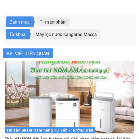
Danh mục:
Tin sản phẩm
Từ khóa:
Máy lọc nước Kangaroo Macca
BÀI VIẾT LIÊN QUAN
Tin sản phẩm
Cẩm nang
Tư vấn - Hướng Dẫn