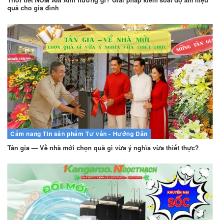
Thời tiết NỒM ẨM Ảnh hưởng gì? Giải pháp kiểm soát độ ẩm hiệu
quả cho gia đình
Cẩm nang
Tin sản phẩm
Tư vấn - Hướng Dẫn
Tân gia — Về nhà mới chọn quà gì vừa ý nghĩa vừa thiết thực?