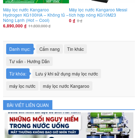
Máy lọc nước Kangaroo
Máy lọc nước Kangaroo Messi
M
Hydrogen KG100HA – Không tủ –
tích hợp nóng KG10M23
K
Nóng Lạnh (Hot – Cool)
0
₫
0
₫
6,890,000
₫
11,830,000
₫
Danh mục:
Cẩm nang
Tin khác
Tư vấn - Hướng Dẫn
Từ khóa:
Lưu ý khi sử dụng máy lọc nước
máy lọc nước
máy lọc nước Kangaroo
BÀI VIẾT LIÊN QUAN