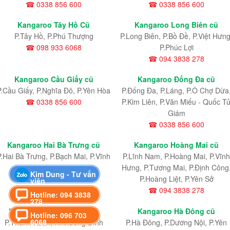
☎ 0338 856 600
☎ 0338 856 600
Kangaroo Tây Hồ Cũ
Kangaroo Long Biên cũ
P.Tây Hồ, P.Phú Thượng
P.Long Biên, P.Bồ Đề, P.Việt Hưng
☎ 098 933 6068
P.Phúc Lợi
☎ 094 3838 278
Kangaroo Cầu Giấy cũ
Kangaroo Đống Đa cũ
P.Cầu Giấy, P.Nghĩa Đô, P.Yên Hòa
P.Đống Đa, P.Láng, P.Ô Chợ Dừa
☎ 0338 856 600
P.Kim Liên, P.Văn Miếu - Quốc T
Giám
☎ 0338 856 600
Kangaroo Hai Bà Trưng cũ
Kangaroo Hoàng Mai cũ
P.Hai Bà Trưng, P.Bạch Mai, P.Vĩnh
P.Lĩnh Nam
, P.Hoàng Mai
, P.Vĩnh
Tuy
Hưng
, P.Tương Mai, P.Định Công
Kim Dung - Tư vấn
☎ 033 885 6600
P.Hoàng Liệt, P.Yên Sở
viên
☎ 094 3838 278
Hotline: 094 3838
278
Kangaroo Thanh Xuân cũ
Kangaroo Hà Đông cũ
Hotline: 096 703
6068
P.Thanh Xuân, P.Khương Đình
P.Hà Đông, P.Dương Nội, P.Yên