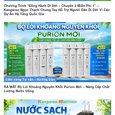
Chương Trình “Đồng Hành Di Dời – Chuyển 2 Miễn Phí 1” –
Kangaroo Ngọc Thạch Chung Tay Hỗ Trợ Người Dân Di Dời Vì Các
Dự Án Hạ Tầng Quốc Gia
Cẩm nang
Tư vấn - Hướng Dẫn
RA MẮT Bộ Lõi Khoáng Nguyên Khối Purion Mới – Nâng Cấp Chất
Lượng Nước Uống