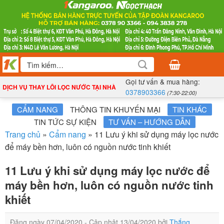
Bỏ
qua
nội
dung
Tìm
kiếm:
Gọi tư vấn & mua hàng:
DỊCH VỤ THAY LÕI LỌC NƯỚC TẠI NHÀ
0378903366
(7:30-22:00)
CẨM NANG
THÔNG TIN KHUYẾN MẠI
TIN KHÁC
TIN TỨC SỰ KIỆN
TƯ VẤN – HƯỚNG DẪN
Trang chủ
»
Cẩm nang
»
11 Lưu ý khi sử dụng máy lọc nước
để máy bền hơn, luôn có nguồn nước tinh khiết
11 Lưu ý khi sử dụng máy lọc nước để
máy bền hơn, luôn có nguồn nước tinh
khiết
Đăng ngày
07/04/2020
- Cập nhật
13/04/2020
bởi
Thắng