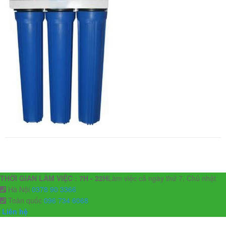
THỜI GIAN LÀM VIỆC : 7H - 22H
Làm việc cả ngày thứ 7, Chủ nhật
Hà Nội
0378 90 3366
Toàn quốc
096 734 6068
Liên hệ