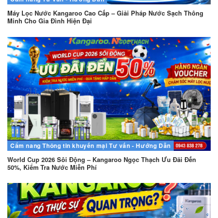
Máy Lọc Nước Kangaroo Cao Cấp – Giải Pháp Nước Sạch Thông
Minh Cho Gia Đình Hiện Đại
Cẩm nang
Thông tin khuyến mại
Tư vấn - Hướng Dẫn
World Cup 2026 Sôi Động – Kangaroo Ngọc Thạch Ưu Đãi Đến
50%, Kiểm Tra Nước Miễn Phí