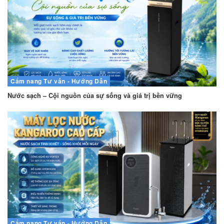
Cẩm nang
Tư vấn - Hướng Dẫn
Nước sạch – Cội nguồn của sự sống và giá trị bền vững
Cẩm nang
Tư vấn - Hướng Dẫn