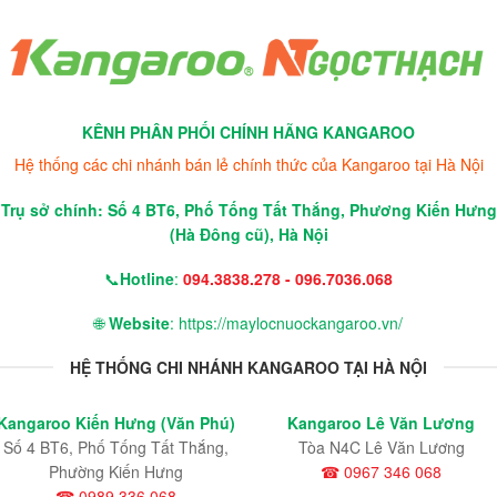
KÊNH PHÂN PHỐI CHÍNH HÃNG KANGAROO
Hệ thống các chi nhánh bán lẻ chính thức của Kangaroo tại Hà Nội
Trụ sở chính: Số 4 BT6, Phố Tống Tất Thắng, Phương Kiến Hưng
(Hà Đông cũ), Hà Nội
📞
Hotline
:
094.3838.278 - 096.7036.068
🌐
Website
: https://maylocnuockangaroo.vn/
HỆ THỐNG CHI NHÁNH KANGAROO TẠI HÀ NỘI
Kangaroo Kiến Hưng (Văn Phú)
Kangaroo Lê Văn Lương
Số 4 BT6, Phố Tống Tất Thắng,
Tòa N4C Lê Văn Lương
Phường Kiến Hưng
☎ 0967 346 068
☎ 0989 336 068