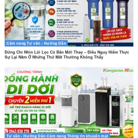
Cẩm nang
Tư vấn - Hướng Dẫn
Đừng Chỉ Nhìn Lõi Lọc Có Bẩn Mới Thay – Điều Nguy Hiểm Thực
Sự Lại Nằm Ở Những Thứ Mắt Thường Không Thấy
Tư vấn - Hướng Dẫn
Cẩm nang
Thông tin khuyến mại