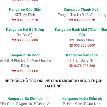
Kangaroo Cầu Giấy
Kangaroo Thanh Xuân
KĐT Mỹ Đình
Tầng 3, Tòa N4D Lê Văn Lương
☎ 0943 838 278
☎ 0943 838 278
Kangaroo Hai Bà Trưng
Kangaroo Bạch Mai (Thanh Nh
Đại Cồ Việt
Cũ)
☎ 0338 856 600
89 Thanh Nhàn
☎ 033 885 6600
Kangaroo Hà Đông
Kangaroo Vân Đình
Số 4 BT6 Khu Đô Thị Văn Phú, Hà
40 Trần Đăng Ninh
Đông
☎ 0378 903 366
☎ 098 933 6068
HỆ THỐNG HỖ TRỢ ONLINE CỦA KANGAROO NGỌC THẠCH
TẠI HÀ NỘI
Kangaroo Ba Đình cũ
Kangaroo Hoàn Kiếm cũ
P.Ba Đình, P.Ngọc Hà, P.Giảng Võ
P.Hoàn Kiếm, P.Cửa Nam