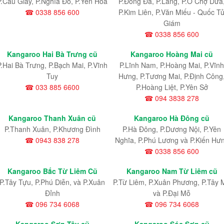
P.Cầu Giấy, P.Nghĩa Đô, P.Yên Hòa
P.Đống Đa, P.Láng, P.Ô Chợ Dừa
☎ 0338 856 600
P.Kim Liên, P.Văn Miếu - Quốc T
Giám
☎ 0338 856 600
Kangaroo Hai Bà Trưng cũ
Kangaroo Hoàng Mai cũ
P.Hai Bà Trưng, P.Bạch Mai, P.Vĩnh
P.Lĩnh Nam
, P.Hoàng Mai
, P.Vĩnh
Tuy
Hưng
, P.Tương Mai, P.Định Công
☎ 033 885 6600
P.Hoàng Liệt, P.Yên Sở
☎ 094 3838 278
Kangaroo Thanh Xuân cũ
Kangaroo Hà Đông cũ
P.Thanh Xuân, P.Khương Đình
P.Hà Đông, P.Dương Nội, P.Yên
☎ 0943 838 278
Nghĩa, P.Phú Lương và P.Kiến Hư
☎ 0338 856 600
Kangaroo Bắc Từ Liêm Cũ
Kangaroo Nam Từ Liêm cũ
P.Tây Tựu
, P.Phú Diễn
, và P.Xuân
P.Từ Liêm
, P.Xuân Phương
, P.Tây 
Đỉnh
và P.Đại Mỗ
☎ 096 734 6068
☎ 096 734 6068