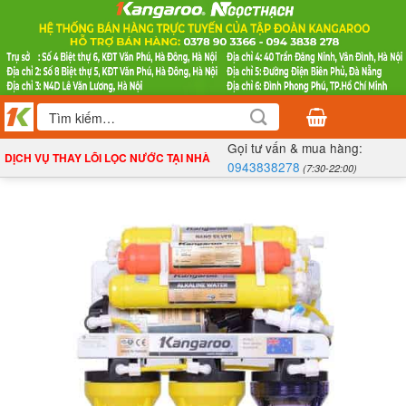
Bỏ
qua
nội
dung
Tìm
kiếm:
Gọi tư vấn & mua hàng:
DỊCH VỤ THAY LÕI LỌC NƯỚC TẠI NHÀ
0943838278
(7:30-22:00)