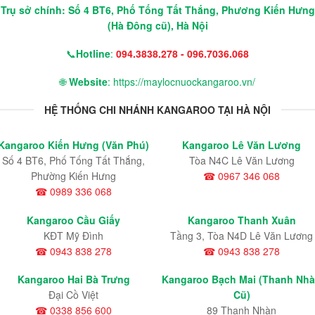
Trụ sở chính: Số 4 BT6, Phố Tống Tất Thắng, Phương Kiến Hưng
(Hà Đông cũ), Hà Nội
📞
Hotline
:
094.3838.278 - 096.7036.068
🌐
Website
: https://maylocnuockangaroo.vn/
HỆ THỐNG CHI NHÁNH KANGAROO TẠI HÀ NỘI
Kangaroo Kiến Hưng (Văn Phú)
Kangaroo Lê Văn Lương
Số 4 BT6, Phố Tống Tất Thắng,
Tòa N4C Lê Văn Lương
Phường Kiến Hưng
☎ 0967 346 068
☎ 0989 336 068
Kangaroo Cầu Giấy
Kangaroo Thanh Xuân
KĐT Mỹ Đình
Tầng 3, Tòa N4D Lê Văn Lương
☎ 0943 838 278
☎ 0943 838 278
Kangaroo Hai Bà Trưng
Kangaroo Bạch Mai (Thanh Nh
Đại Cồ Việt
Cũ)
☎ 0338 856 600
89 Thanh Nhàn