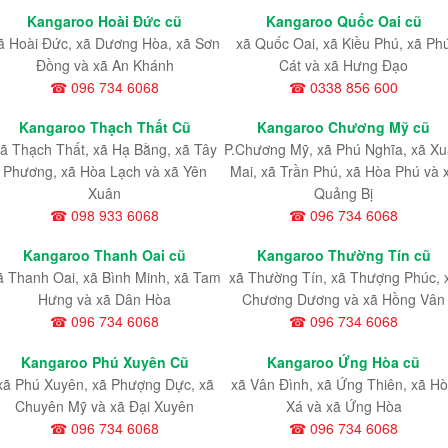
Kangaroo Hoài Đức cũ
Kangaroo Quốc Oai cũ
ã Hoài Đức, xã Dương Hòa, xã Sơn
xã Quốc Oai, xã Kiều Phú, xã Ph
Đồng và xã An Khánh
Cát và xã Hưng Đạo
☎ 096 734 6068
☎ 0338 856 600
Kangaroo Thạch Thất Cũ
Kangaroo Chương Mỹ cũ
ã Thạch Thất, xã Hạ Bằng, xã Tây
P.Chương Mỹ, xã Phú Nghĩa, xã X
Phương, xã Hòa Lạch và xã Yên
Mai, xã Trần Phú, xã Hòa Phú và 
Xuân
Quảng Bị
☎ 098 933 6068
☎ 096 734 6068
Kangaroo Thanh Oai cũ
Kangaroo Thường Tín cũ
ã Thanh Oai, xã Bình Minh, xã Tam
xã Thường Tín, xã Thượng Phúc, 
Hưng và xã Dân Hòa
Chương Dương và xã Hồng Vân
☎ 096 734 6068
☎ 096 734 6068
Kangaroo Phú Xuyên Cũ
Kangaroo Ứng Hòa cũ
xã Phú Xuyên, xã Phượng Dực, xã
xã Vân Đình, xã Ứng Thiên, xã H
Chuyên Mỹ và xã Đại Xuyên
Xá và xã Ứng Hòa
☎ 096 734 6068
☎ 096 734 6068