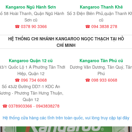
Kangaroo Ngũ Hành Sơn
Kangaroo Thanh Khê
ố 58 Hoài Thanh, Quận Ngũ Hành
Số 3 Điện Biên Phủ,quận Thanh K
Sơn cũ
cũ
☎ 0378 90 3366
☎ 094 3838 278
HỆ THỐNG CHI NHÁNH KANGAROO NGỌC THẠCH TẠI HỒ
CHÍ MINH
Kangaroo Quận 12 cũ
Kangaroo Tân Phú cũ
43/1 Quốc Lộ 1 A Phường Tân Thới
Dương Văn Dương, Tân Quý, Tâ
Hiệp, Quận 12
Phú
☎ 096 734 6068
☎ 098 933 6068
Số 43J2 Đường DD7-1 KDC An
Sương - Phương Tân Hưng Thuận,
Quận 12
☎ 0378903366 - 0943838278
Hệ thống cửa hàng các tỉnh trên toàn quốc, vui lòng truy cập tại đây