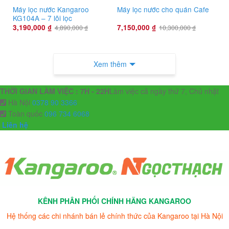
Máy lọc nước Kangaroo
Máy lọc nước cho quán Cafe
KG104A – 7 lõi lọc
3,190,000
₫
7,150,000
₫
4,890,000
₫
10,300,000
₫
Xem thêm
THỜI GIAN LÀM VIỆC : 7H - 22H
Làm việc cả ngày thứ 7, Chủ nhật
Hà Nội
0378 90 3366
Toàn quốc
096 734 6068
Liên hệ
KÊNH PHÂN PHỐI CHÍNH HÃNG KANGAROO
Hệ thống các chi nhánh bán lẻ chính thức của Kangaroo tại Hà Nội