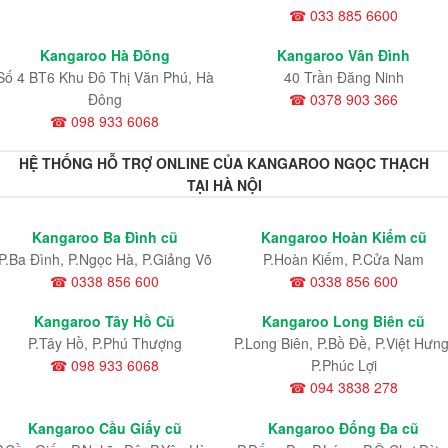
☎ 033 885 6600
Kangaroo Hà Đông
Kangaroo Vân Đình
Số 4 BT6 Khu Đô Thị Văn Phú, Hà
40 Trần Đăng Ninh
Đông
☎ 0378 903 366
☎ 098 933 6068
HỆ THỐNG HỖ TRỢ ONLINE CỦA KANGAROO NGỌC THẠCH
TẠI HÀ NỘI
Kangaroo Ba Đình cũ
Kangaroo Hoàn Kiếm cũ
P.Ba Đình, P.Ngọc Hà, P.Giảng Võ
P.Hoàn Kiếm, P.Cửa Nam
☎ 0338 856 600
☎ 0338 856 600
Kangaroo Tây Hồ Cũ
Kangaroo Long Biên cũ
P.Tây Hồ, P.Phú Thượng
P.Long Biên, P.Bồ Đề, P.Việt Hưng
☎ 098 933 6068
P.Phúc Lợi
☎ 094 3838 278
Kangaroo Cầu Giấy cũ
Kangaroo Đống Đa cũ