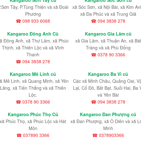
Kangaroo Sơn Tây cũ
Kangaroo Sóc Sơn cũ
.Sơn Tây, P.Tùng Thiện và xã Đoài
xã Sóc Sơn, xã Nội Bài, xã Kim An
Phương
xã Đa Phúc và xã Trung Giã
☎ 098 933 6068
☎ 094 3838 278
Kangaroo Đông Anh Cũ
Kangaroo Gia Lâm cũ
ã Đông Anh, xã Thư Lâm, xã Phúc
xã Gia Lâm, xã Thuận An, xã Bá
Thịnh, xã Thiên Lộc và xã Vĩnh
Tràng và xã Phù Đổng
Thanh
☎ 0378 90 3366
☎ 094 3838 278
Kangaroo Mê Linh cũ
Kangaroo Ba Vì cũ
ã Mê Linh, xã Quang Minh, xã Yên
Các xã Minh Châu, Quảng Oai, V
Lãng, xã Tiến Thắng và xã Thiên
Lại, Cổ Đô, Bất Bạt, Suối Hai, Ba 
Lộc.
và Yên Bài
☎ 0378 90 3366
☎ 094 3838 278
Kangaroo Phúc Thọ Cũ
Kangaroo Đan Phượng cũ
xã Phúc Thọ, xã Phúc Lộc và Hát
xã Đan Phượng, xã Ô Diên và xã L
Môn
Minh
☎ 037890 3366
☎ 0378903366