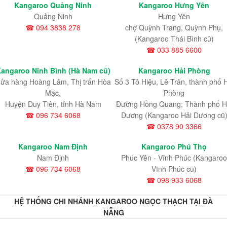
Kangaroo Quảng Ninh
Kangaroo Hưng Yên
Quảng Ninh
Hưng Yên
☎ 094 3838 278
chợ Quỳnh Trang, Quỳnh Phụ,
(Kangaroo Thái Bình cũ)
☎ 033 885 6600
angaroo Ninh Bình (Hà Nam cũ)
Kangaroo Hải Phòng
ửa hàng Hoàng Lâm, Thị trấn Hòa
Số 3 Tô Hiệu, Lê Trân, thành phố 
Mạc,
Phòng
Huyện Duy Tiên, tỉnh Hà Nam
Đường Hồng Quang; Thành phố H
☎ 096 734 6068
Dương (Kangaroo Hải Dương cũ
☎ 0378 90 3366
Kangaroo Nam Định
Kangaroo Phú Thọ
Nam Định
Phúc Yên - Vĩnh Phúc (Kangaroo
☎ 096 734 6068
Vĩnh Phúc cũ)
☎ 098 933 6068
HỆ THỐNG CHI NHÁNH KANGAROO NGỌC THẠCH TẠI ĐÀ
NẴNG